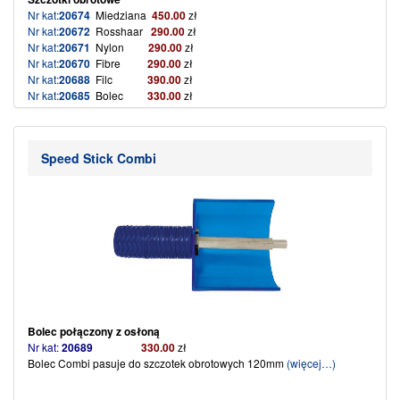
Nr kat:
20674
Miedziana
450.00
zł
Nr kat:
20672
Rosshaar
290.00
zł
Nr kat:
20671
Nylon
290.00
zł
Nr kat:
20670
Fibre
290.00
zł
Nr kat:
20688
Filc
390.00
zł
Nr kat:
20685
Bolec
330.00
zł
Nr kat:
20689
Bolec z osłoną
330.00
(więcej…)
Speed Stick Combi
Bolec połączony z osłoną
Nr kat:
20689
330.00
zł
Bolec Combi pasuje do szczotek obrotowych 120mm
(więcej…)