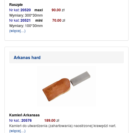
Raszple
Nr kat:
20520
maxi
90
.00
zł
Wymiary: 300*30mm
Nr kat:
20521
mini
70
.
00
zł
Wymiary: 100*30mm
(więcej…)
Arkanas hard
Kamień Arkansas
Nr kat.:
20576
189.00
zł
Kamień do utwardzenia (zahartowania) naostrzonej krawędzi nart.
(więcej…)