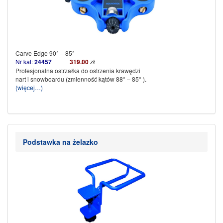
Carve Edge 90° – 85°
Nr kat:
24457
319.00
zł
Profesjonalna ostrzałka do ostrzenia krawędzi
nart i snowboardu (zmienność kątów 88° – 85° ).
(więcej…)
Podstawka na żelazko