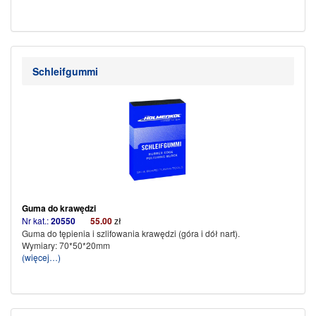
Schleifgummi
Guma do krawędzi
Nr kat.:
20550
55.00
zł
Guma do tępienia i szlifowania krawędzi (góra i dół nart).
Wymiary: 70*50*20mm
(więcej…)