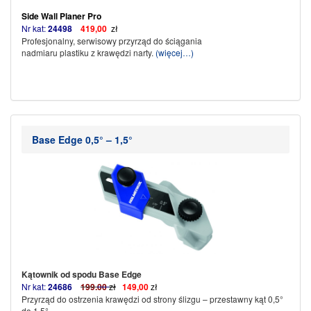
Side Wall Planer Pro
Nr kat:
24498
419,00
zł
Profesjonalny, serwisowy przyrząd do ściągania
nadmiaru plastiku z krawędzi narty.
(więcej…)
Base Edge 0,5° – 1,5°
Kątownik od spodu Base Edge
Nr kat:
24686
199
.
00
zł
149,00
zł
Przyrząd do ostrzenia krawędzi od strony ślizgu – przestawny kąt 0,5°
do 1.5°.