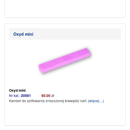
Oxyd mini
Oxyd mini
Nr kat.:
20561
60.00
zł
Kamień do szlifowania zniszczonej krawędzi nart.
(więcej…)