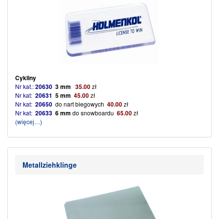
Cykliny
Nr kat.:
20630
3 mm
35
.
00
zł
Nr kat:
20631
5 mm
45
.00
zł
Nr kat:
20650
do nart biegowych
40.00
zł
Nr kat:
20633
6 mm
do snowboardu
6
5.00
zł
(więcej…)
Metallziehklinge