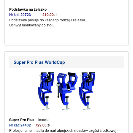
Podstawka na żelazko
Nr kat:
20723
21
0.00
zł
Podstawka pasuje do każdego rodzaju żelazka.
Uchwyt montowany do stołu.
Super Pro Plus WorldCup
Super Pro Plus
– imadła
Nr kat:
24432
729
.00
zł
Profesjonalne imadła do nart alpejskich
(rozstaw części środkowej –