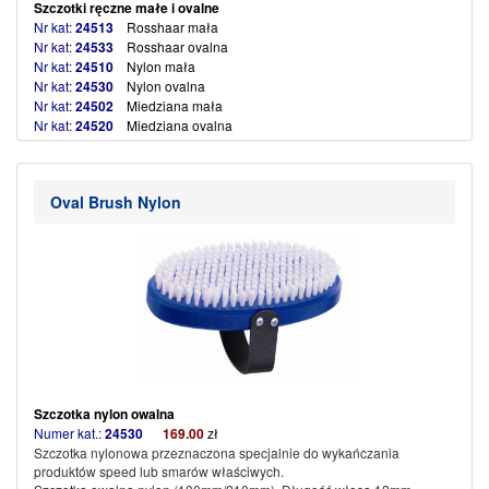
Szczotki ręczne małe i ovalne
Nr kat:
24513
Rosshaar mała
Nr kat:
24533
Rosshaar ovalna
Nr kat:
24510
Nylon mała
Nr kat:
24530
Nylon ovalna
Nr kat:
24502
Miedziana mała
Nr kat:
24520
Miedziana ovalna
Nr kat:
24534
Miedziana ovalna dł.włos
Nr kat:
24524
Steel – kierunkowa mała
Nr kat:
24522
Steel kierunkowa ovalna
Oval Brush Nylon
Nr kat:
24503
Finiszowa mała
Nr kat:
24523
Finiszowa ovalna
Szczotka nylon owalna
Numer kat.:
24530
169.00
zł
Szczotka nylonowa przeznaczona specjalnie do wykańczania
produktów speed lub smarów właściwych.