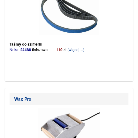
Taśmy do szlifierki
Nr kat:
24488
finiszowa
110
zł
(więcej…)
Wax Pro