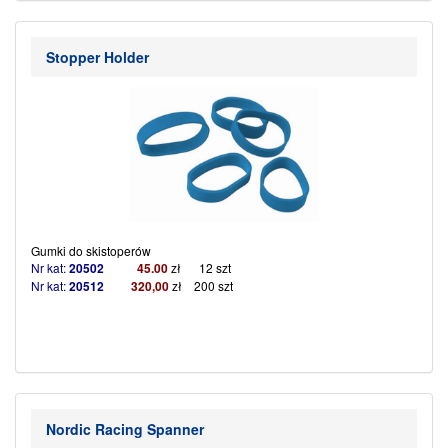
Stopper Holder
Gumki do skistoperów
Nr kat:
20502
45.00
zł
12 szt
Nr kat:
20512
320,00
zł 200 szt
Nordic Racing Spanner