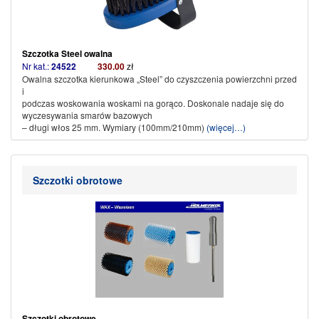
Szczotka Steel owalna
Nr kat.:
24522
330.00
zł
Owalna szczotka kierunkowa „Steel” do czyszczenia powierzchni przed
i
podczas woskowania woskami na gorąco. Doskonale nadaje się do
wyczesywania smarów bazowych
– długi włos 25 mm. Wymiary (100mm/210mm)
(więcej…)
Szczotki obrotowe
Szczotki obrotowe