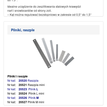
Idealne urządzenie do zeszlifowania stalowych krawędzi
nart i snowboardów od strony zoli.
– Kąt można regulować bezstopniowo w zakresie od 0,5° do 1,5°
– Śruba uchwytowa umożliwia bezpieczne zamocowanie
– Nadaje się do pilników narciarskich o szerokości od 20 do 25 mm i
grubości do 6 mm
Pilniki, raszple
– Materiał: tworzywo sztuczne wzmocnione włóknem szklanym
(więcej…)
Pilniki i raszple
Nr kat:
20520
Raszpla
Nr kat:
20521
Raszpla mini
Nr kat:
20523
Pilnik
L
Nr kat:
20524
Pilnik L mini
Nr kat:
20526
Pilnik
M
Nr kat:
20527
Pilnik M mini
Nr kat:
20529
Pilnik
S
(więcej…)