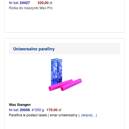
Nr kat:
24427
520,00
zł
Rolka do maszynki Wax Pro
Uniwersalne parafiny
Wax Stangen
Nr kat:
20056
4*250 g
170.00
zł
Parafina w postaci lasek ( smar uniwersalny ).
(więcej…)