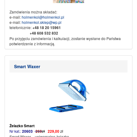
Zamówienia można składać:
e-mail:
holmenkol@holmenkol.pl
e-mail:
holmenkol.sklep@wp.pl
telefonicznie:
+48
18 20 15961
+48 608 532 832
Po przyjęciu zamówienia i kalkulacji, zostanie wysłane do Państwa
potwierdzenie z informacją.
Sprzedaż wysyłkowa za pobraniem, przedpłata na konto bankowe.
Dane do przelewu:
Nikliński Jacek Export Import
Smart Waxer
KAMI
w spadku
34-500 Zakopane ul. Piłsudskiego 61b
Nr konta:
71 1600 1042 0002 0142 3523 3001
Ze sportowym pozdrowieniem
KAMI SPORT
Żelazko Smart
Nr kat.:
20603
269
zł
229,00
zł
Smart Waxer – uniwersalne żelazko