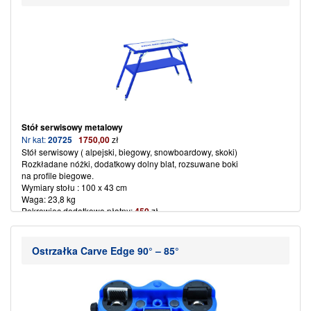
Stół serwisowy
metalowy
Nr kat:
20725
1750,00
zł
Stół serwisowy ( alpejski, biegowy, snowboardowy, skoki)
Rozkładane nóżki, dodatkowy dolny blat, rozsuwane boki
na profile biegowe.
Wymiary stołu : 100 x 43 cm
Waga: 23,8 kg
Pokrowiec dodatkowo płatny:
450
zł
(więcej…)
Ostrzałka Carve Edge 90° – 85°