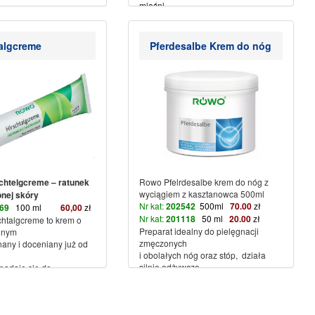
mięśni.
(więcej…)
algcreme
Pferdesalbe Krem do nóg
htelgcreme – ratunek
Rowo Pfelrdesalbe krem do nóg z
wyciągiem z kasztanowca 500ml
onej skóry
Nr kat:
202542
500ml
70.00
zł
669
100 ml
60,00
zł
Nr kat:
201118
50 ml
2
0.00
zł
talgcreme to krem o
Preparat idealny do pielęgnacji
nnym
zmęczonych
nany i doceniany już od
i obolałych nóg oraz stóp, działa
silnie odżywczo
nadaje się do
i odświeżająco na zmęczone nogi.
na suchą,
Wspomaga regenerację zmęczonych
ękającą skórę.
mięśni nóg.
(więcej…)
 poleca się stosowanie