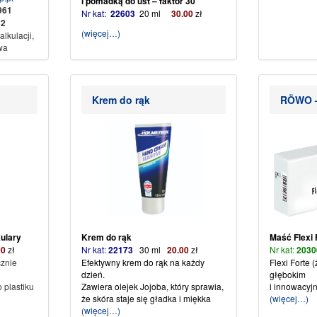
i pomadką do ust – faktor 30
5961
Nr kat:
22603
20 ml
30
.00
zł
2
(więcej…)
lkulacji,
wa
konto
Krem do rąk
RÖWO – 
rt
KAMI
w
dskiego
02 0142
em
KAMI
kulary
Krem do rąk
Maść Flexi 
00
zł
Nr kat:
22173
30 ml
20.00
zł
Nr kat:
2030
znie
Efektywny krem do rąk na każdy
Flexi Forte 
dzień.
głębokim
 plastiku
Zawiera olejek Jojoba, który sprawia,
i innowacyj
że skóra staje się gładka i miękka
(więcej…)
(więcej…)