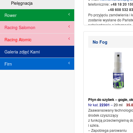
Pielęgnacja
telefonicznie:
+48
18 20 1
+48 608 532 83
Rower
Po przyjęciu zamówienia i ka
zostanie wysłane do Państ
potwierdzenie z informacją.
Racing Salomon
Sprzedaż wysyłkowa za
pobraniem, przedpłata na 
Racing Atomic
No Fog
bankowe.
Galeria zdjęć Kami
Dane do przelewu:
Nikliński Jacek Export Impo
spadku
Firn
34-500 Zakopane ul. Piłsu
61b
Nr konta:
71 1600 1042 00
3523 3001
Ze sportowym pozdrowieni
SPORT
Płyn do szybek – gogle, o
Nr kat.
22301
–
20 ml
35
.
Zaawansowany technologic
środek czyszczący
z funkcją przeciwmgielną do
i szkła.
– Zapobiega parowaniu