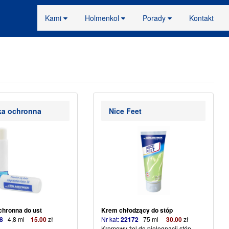
Kami
Holmenkol
Porady
Kontakt
a ochronna
Nice Feet
hronna do ust
Krem chłodzący do stóp
28
4,8 ml
15
.00
zł
Nr kat:
22172
75 ml
30.00
zł
Kremowy żel do pielęgnacji stóp.