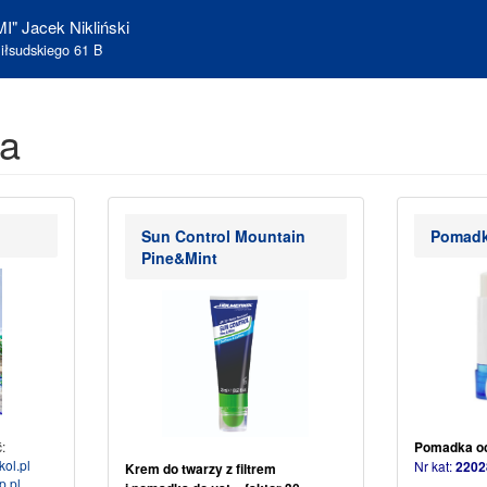
I" Jacek Nikliński
iłsudskiego 61 B
ja
Sun Control Mountain
Pomadk
Pine&Mint
:
Pomadka oc
ol.pl
Nr kat:
220
Krem do twarzy z filtrem
p.pl