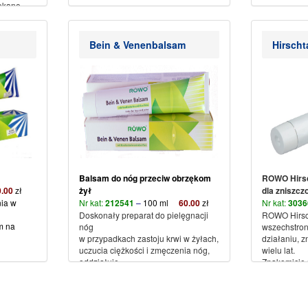
lekane
ich,
Bein & Venenbalsam
Hirscht
ch i
Balsam do nóg przeciw obrzękom
ROWO Hirsc
0
.00
zł
żył
dla zniszcz
nia w
Nr kat:
212541
–
100 ml
60
.00
zł
Nr kat:
303
Doskonały preparat do pielęgnacji
ROWO Hirsch
m na
nóg
wszechstro
w przypadkach zastoju krwi w żyłach,
działaniu, z
uczucia ciężkości i zmęczenia nóg,
wielu lat.
oddziałuje
Znakomicie 
odświeżająco i przynosi
stosowania 
natychmiastową
szorstką i p
ulgę zmęczonym i napiętym
Szczególnie