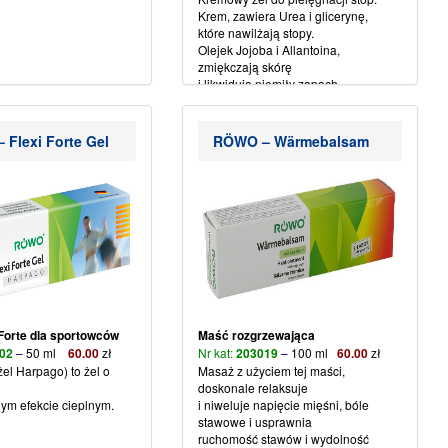
Krem, zawiera Urea i glicerynę,
które nawilżają stopy.
Olejek Jojoba i Allantoina,
zmiękczają skórę
i likwidują niemiły zapach.
Świetne do codziennego użytku.
Flexi Forte Gel
RÖWO – Wärmebalsam
Forte dla sportowców
Maść rozgrzewająca
02
–
50 ml
6
0
.00
zł
Nr kat:
203019
–
100 ml
60
.
00
zł
(żel Harpago) to żel o
Masaż z użyciem tej maści,
doskonale relaksuje
nym efekcie cieplnym.
i niweluje napięcie mięśni, bóle
stawowe i usprawnia
ruchomość stawów i wydolność