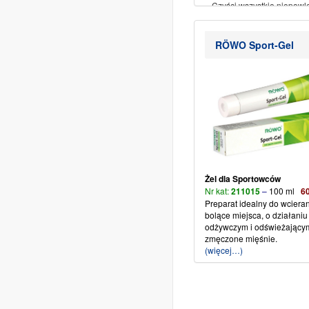
– Czyści wszystkie niepow
soczewki
– Nadaje się do okularów
rowerowych, gogli narciarsk
RÖWO Sport-Gel
okularów przeciwsłoneczny
pływackich.
(więcej…)
Żel dla Sportowców
Nr kat:
211015
–
100 ml
6
Preparat idealny do wciera
bolące miejsca, o działaniu
odżywczym i odświeżający
zmęczone mięśnie.
(więcej…)