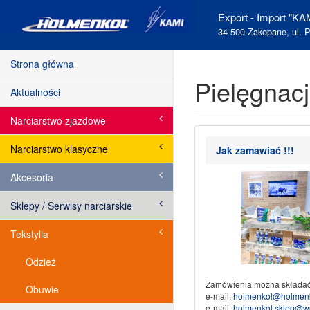
Export - Import "KAM
34-500 Zakopane, ul. P
Strona główna
Pielęgnac
Aktualności
Narciarstwo zjazdowe
Narciarstwo klasyczne
Jak zamawiać !!!
Akcesoria
Sklepy / Serwisy narciarskie
Tekstylia
Odzież
Zamówienia można składać
Obuwie
e-mail:
holmenkol@holmenk
e-mail:
holmenkol.sklep@w