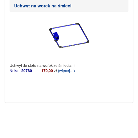
Uchwyt na worek na śmieci
Uchwyt do stołu na worek ze śmieciami
Nr kat:
20780
170,00
zł
(więcej…)