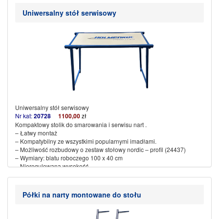
Waga: 15 kg
Pokrowiec dodatkowo płatny –
45
0,00
Uniwersalny stół serwisowy
(więcej…)
Uniwersalny stół serwisowy
Nr kat:
20728
1100,00
zł
Kompaktowy stolik do smarowania i serwisu nart .
– Łatwy montaż
– Kompatybilny ze wszystkimi popularnymi imadłami.
– Możliwość rozbudowy o zestaw stołowy nordic – profil (24437)
– Wymiary: blatu roboczego 100 x 40 cm
– Nieregulowana wysokość
– Waga: 15,2 kg
– Zakres montażu : 1 para przedłużeń profilu
Półki na narty montowane do stołu
(więcej…)