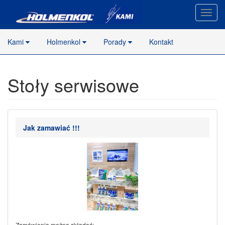
Nawig
stron
Kami
Holmenkol
Porady
Kontakt
Stoły serwisowe
Jak zamawiać !!!
Zamówienia można składać: