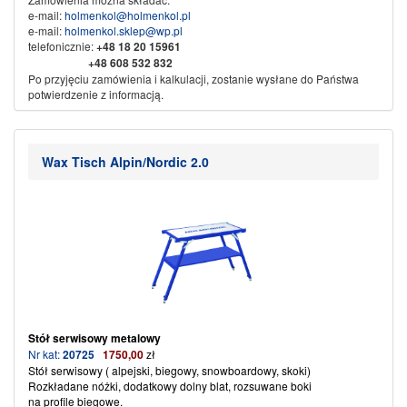
e-mail:
holmenkol@holmenkol.pl
e-mail:
holmenkol.sklep@wp.pl
telefonicznie:
+48
18 20 15961
+48 608 532 832
Po przyjęciu zamówienia i kalkulacji, zostanie wysłane do Państwa
potwierdzenie z informacją.
Sprzedaż wysyłkowa za pobraniem, przedpłata na konto bankowe.
Dane do przelewu:
Nikliński Jacek Export Import
Wax Tisch Alpin/Nordic 2.0
KAMI
w spadku
34-500 Zakopane ul. Piłsudskiego 61b
Nr konta:
71 1600 1042 0002 0142 3523 3001
Ze sportowym pozdrowieniem
KAMI SPORT
Stół serwisowy
metalowy
Nr kat:
20725
1750,00
zł
Stół serwisowy ( alpejski, biegowy, snowboardowy, skoki)
Rozkładane nóżki, dodatkowy dolny blat, rozsuwane boki
na profile biegowe.