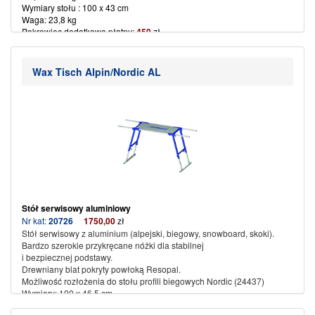
Wymiary stołu : 100 x 43 cm
Waga: 23,8 kg
Pokrowiec dodatkowo płatny:
450
zł
(więcej…)
Wax Tisch Alpin/Nordic AL
Stół serwisowy aluminiowy
Nr kat:
20726
1750,00
zł
Stół serwisowy z aluminium (alpejski, biegowy, snowboard, skoki).
Bardzo szerokie przykręcane nóżki dla stabilnej
i bezpiecznej podstawy.
Drewniany blat pokryty powłoką Resopal.
Możliwość rozłożenia do stołu profili biegowych Nordic (24437)
Wymiary: 100 x 46,5 cm
Rozpiętość wys: 63 cm – 90 cm