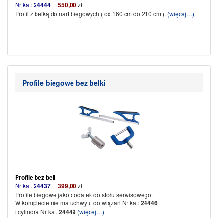
Nr kat:
24444
550,00
zł
Profil z belką do nart biegowych ( od 160 cm do 210 cm ).
(więcej…)
Profile biegowe bez belki
Profile bez beli
Nr kat.
24437
399,00
zł
Profile biegowe jako dodatek do stołu serwisowego.
W komplecie nie ma uchwytu do wiązań Nr kat:
24446
i cylindra Nr kat.
24449
(więcej…)