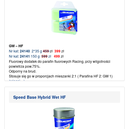
GW – HF
Nr kat:
24140
2*35 g
459
zł
399
zł
Nr kat:
24141
150 g
599
zł
499
zł
Fluorowy dodatek do parafin fluorowych Racing, przy wilgotności
powietrza pow.75%.
Odporny na brud.
Stosuje się go w proporcjach mieszanki 2:1 ( Parafina HF 2: GW 1)
(więcej…)
Speed Base Hybrid Wet HF