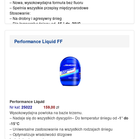
– Nowa, wysokowydajna formuła bez fluoru
– Spełnia wszystkie przepisy międzynarodowe
Stosowanie:
– Na drobny i agresywny śnieg
– Dla temperatur śniegu od
-15 ° do-
30°C
– Maksymalna odporność na wodę i brud
– Bardzo duże przyspieszenie
– Najwyższe oceny odporności na poślizg i ścieranie
Performance Liquid FF
– Temperatura żelazka 115-125 ° C
(więcej…)
Performance Liquid
Nr kat:
25022
159,00
zł
Wysokowydajna powłoka na bazie krzemu.
– Nadaje się do wszystkich dyscyplin– Do temperatur śniegu od
-1° do
-15°C
– Uniwersalne zastosowanie na wszystkich rodzajach śniegu
– Optymalizuje właściwości ślizgowe