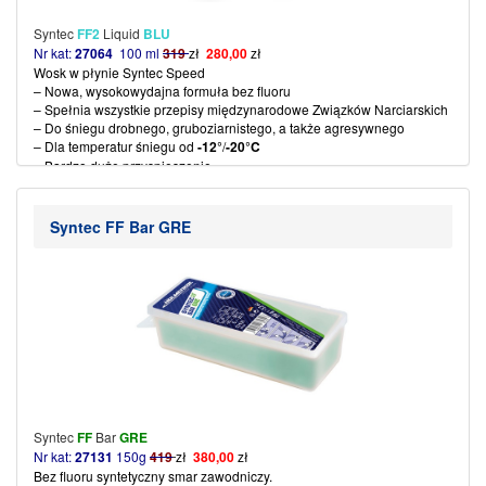
Syntec
FF2
Liquid
BLU
Nr kat:
27064
100 ml
319
zł
280,00
zł
Wosk w płynie Syntec Speed ​​
– Nowa, wysokowydajna formuła bez fluoru
– Spełnia wszystkie przepisy międzynarodowe
Związków Narciarskich
– Do śniegu drobnego, gruboziarnistego, a także agresywnego
– Dla temperatur śniegu od
-12°
/
-20°C
– Bardzo duże przyspieszenie
– Łatwa i szybka aplikacja
:
rozetrzeć szmatką,
przeczyścić szczotką miedzianą
lub steel
– stosowany jako dwuskładnikowy produkt z FF1 Liquid
(więcej…)
Syntec FF Bar GRE
Syntec
FF
Bar
GRE
Nr kat:
27131
150g
419
zł
380,00
zł
Bez fluoru syntetyczny smar zawodniczy.