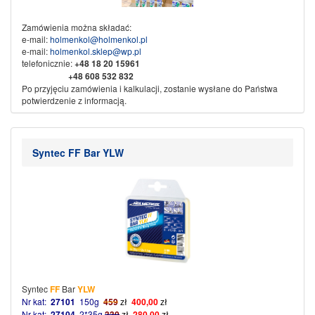
Zamówienia można składać:
e-mail:
holmenkol@holmenkol.pl
e-mail:
holmenkol.sklep@wp.pl
telefonicznie:
+48
18 20 15961
+48 608 532 832
Po przyjęciu zamówienia i kalkulacji, zostanie wysłane do Państwa
potwierdzenie z informacją.
Sprzedaż wysyłkowa za pobraniem, przedpłata na konto bankowe.
Dane do przelewu:
Nikliński Jacek Export Import
Syntec FF Bar YLW
KAMI
w spadku
34-500 Zakopane ul. Piłsudskiego 61b
Nr konta:
71 1600 1042 0002 0142 3523 3001
Ze sportowym pozdrowieniem
KAMI SPORT
Syntec
FF
Bar
YLW
Nr kat:
27101
150g
459
zł
400,00
zł
Nr kat:
27104
2*35g
3
3
0
zł
280,00
zł