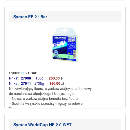
Instrukcja stosowania:
1. Przed użyciem dobrze wstrząsnąć
2. Nałożyć płyn równomiernie na podstawę za pomocą
zintegrowanej gąbki
Syntec FF 21 Bar
3. Pozostawić do wyschnięcia na co najmniej 10 minut (powstanie
biała warstwa)
4. Następnie mocno wygładzić powłokę
(więcej…)
Syntec
FF
21 Bar
Nr kat:
27908
150g
260
.00
zł
Nr kat:
27911
2*35g
150.00
zł
Niezawierający fluoru, wysokowydajny smar bazowy
do narciarstwa alpejskiego i klasycznego
.
– Nowa, wysokowydajna formuła bez fluoru
– Spełnia wszystkie przepisy międzynarodowe
Stosowanie:
– Dla temperatur śniegu od
0
° do –
20°C
– Wysoka odporność na ścieranie
– Niskie zbieranie brudu
Syntec WorldCup HF 2.0 WET
– Szeroki zakres zastosowań