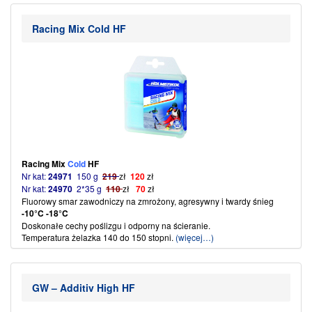
Najwyższe oceny właściwości ślizgowych i odporności na ścieranie
Temperatura żelazka 120- 130 °C
(więcej…)
Racing Mix Cold HF
Racing Mix
Cold
HF
Nr kat:
24971
150 g
219
zł
120
zł
Nr kat:
24970
2*35 g
110
zł
70
zł
Fluorowy smar zawodniczy na zmrożony, agresywny i twardy śnieg
-10°C -18°C
Doskonałe cechy poślizgu i odporny na ścieranie.
Temperatura żelazka 140 do 150 stopni.
(więcej…)
GW – Additiv High HF