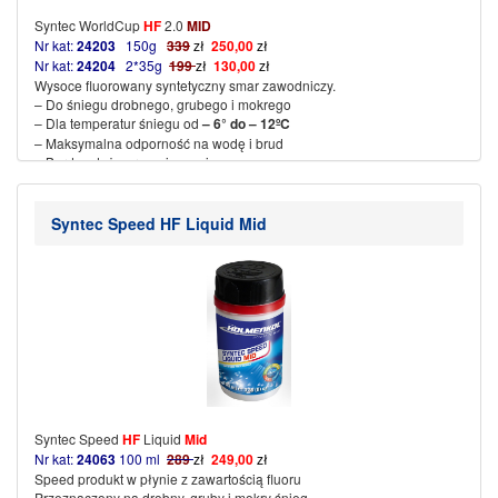
Syntec WorldCup
HF
2.0
MID
Nr kat:
24203
150g
339
zł
250,00
zł
Nr kat:
24204
2*35g
199
zł
130,00
zł
Wysoce fluorowany syntetyczny smar zawodniczy.
– Do śniegu drobnego, grubego i mokrego
– Dla temperatur śniegu od
– 6° do – 12ºC
– Maksymalna odporność na wodę i brud
– Bardzo duże przyspieszenie
– Najwyższe oceny za poślizg i odporność na ścieranie
– Temperatura żelazka 115~125 °C
(więcej…)
Syntec Speed HF Liquid Mid
Syntec Speed
HF
Liquid
Mid
Nr kat:
24063
100 ml
289
zł
249,00
zł
Speed produkt w płynie z zawartością fluoru
Przeznaczony na drobny, gruby i mokry śnieg.