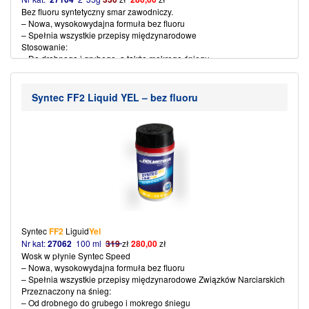
Bez fluoru syntetyczny smar zawodniczy.
– Nowa, wysokowydajna formuła bez fluoru
– Spełnia wszystkie przepisy międzynarodowe
Stosowanie:
– Do drobnego i grubego, a także mokrego śniegu
– Dla temperatur śniegu od
0 ° do
4°C
– Maksymalna odporność na wodę i brud
– Bardzo duże przyspieszenie
Syntec FF2 Liquid YEL – bez fluoru
– Najwyższe oceny odporności na poślizg i ścieranie
– Temperatura żelazka 115-125 ° C
(więcej…)
Syntec
FF2
Liguid
Yel
Nr kat:
27062
100 ml
319
zł
280,00
zł
Wosk w płynie Syntec Speed
– Nowa, wysokowydajna formuła bez fluoru
– Spełnia wszystkie przepisy międzynarodowe
Związków Narciarskich
Przeznaczony na śnieg:
– Od drobnego do grubego i mokrego śniegu