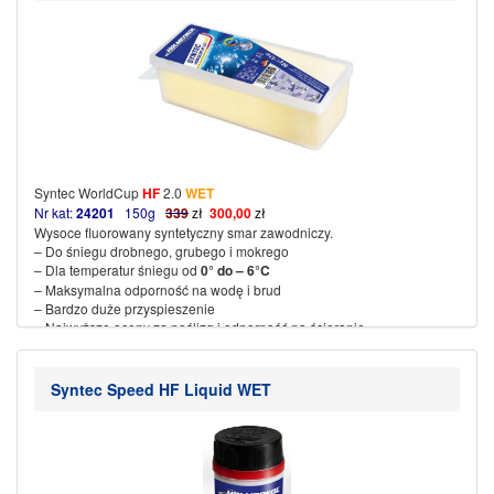
– Temperatura żelazka 140 ~ 150 ° C
(więcej…)
Syntec WorldCup
HF
2.0
WET
Nr kat:
24201
150g
339
zł
30
0
,00
zł
Wysoce fluorowany syntetyczny smar zawodniczy.
– Do śniegu drobnego, grubego i mokrego
– Dla temperatur śniegu od
0° do – 6°C
– Maksymalna odporność na wodę i brud
– Bardzo duże przyspieszenie
– Najwyższe oceny za poślizg i odporność na ścieranie
– Temperatura żelazka 110 ~120 °C
(więcej…)
Syntec Speed HF Liquid WET