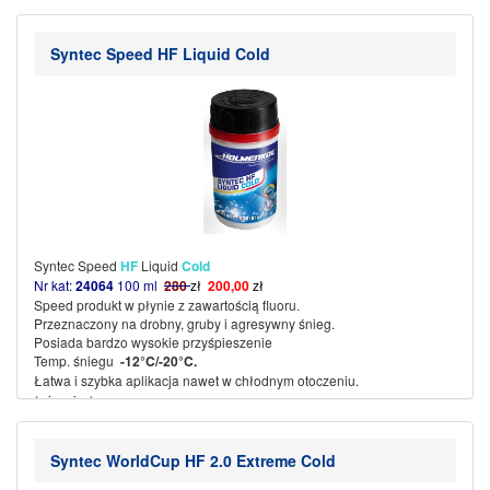
– Temperatura żelazka 120 ~130 °C
(więcej…)
Syntec Speed HF Liquid Cold
Syntec Speed
HF
Liquid
Cold
Nr kat:
24064
100 ml
280
zł
200,00
zł
Speed produkt w płynie z zawartością fluoru.
Przeznaczony na drobny, gruby i agresywny śnieg.
Posiada bardzo wysokie przyśpieszenie
Temp. śniegu
-12°C/-20°C.
Łatwa i szybka aplikacja nawet w chłodnym otoczeniu.
(więcej…)
Syntec WorldCup HF 2.0 Extreme Cold