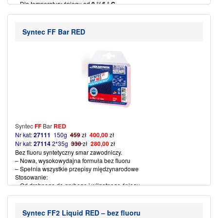
– Dla temperatury śniegu od
0 °/-6 ° C
– Bardzo duże przyspieszenie
– Łatwa i szybka aplikacja: rozetrzeć szmatką,
przeczyścić
szczotką
miedzianą
lub steel
Syntec FF Bar RED
– stosowany jako dwuskładnikowy produkt z
FF1
Liquid
(więcej…)
Syntec
FF
Bar
RED
Nr kat:
27111
150g
459
zł
400,00
zł
Nr kat:
27114
2*35g
330
zł
280,00
zł
Bez fluoru syntetyczny smar zawodniczy.
– Nowa, wysokowydajna formuła bez fluoru
– Spełnia wszystkie przepisy międzynarodowe
Stosowanie:
– Od drobnego do grubego i wilgotnego śniegu
– Dla temperatur śniegu od
-4 ° do-
10°C
– Maksymalna odporność na wodę i brud
– Bardzo duże przyspieszenie
Syntec FF2 Liquid RED – bez fluoru