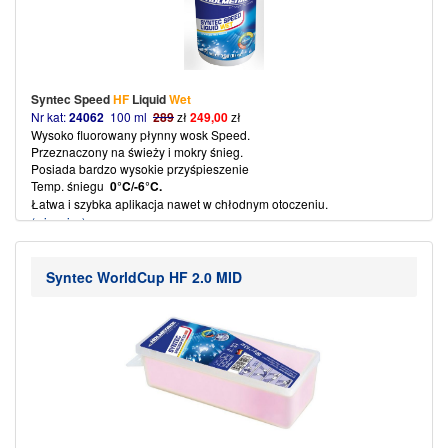
Syntec Speed
HF
Liquid
Wet
Nr kat:
24062
100 ml
289
zł
249,00
zł
Wysoko fluorowany płynny wosk Speed.
Przeznaczony na świeży i mokry śnieg.
Posiada bardzo wysokie przyśpieszenie
Temp. śniegu
0°C/-6°C.
Łatwa i szybka aplikacja nawet w chłodnym otoczeniu.
(więcej…)
Syntec WorldCup HF 2.0 MID