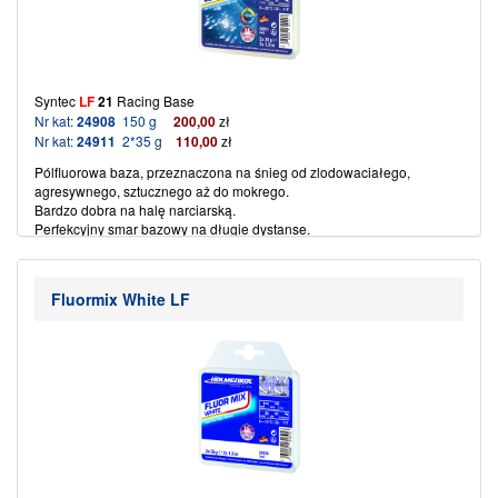
Syntec
LF
21
Racing Base
Nr kat:
24908
150 g
200,00
zł
Nr kat:
24911
2*35 g
110,00
zł
Pólfluorowa baza, przeznaczona na śnieg od zlodowaciałego,
agresywnego, sztucznego aż do mokrego.
Bardzo dobra na halę narciarską.
Perfekcyjny smar bazowy na długie dystanse.
Do nart skokowych, optymalny na lodowe tory.
Posiada wysoką odporność na ścieranie.
Smar odporny na przyjmowanie brudu.
Fluormix White LF
Temperatura śniegu od
0
°C
– 20
°C.
Temperatura żelazka 140 do 150 stopni.
(więcej…)