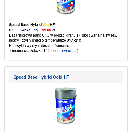
Speed Base Hybrid
Wet
HF
Nr kat.
24545
75g
99,00
zł
Baza fluorowa nano CFC w postaci granulek, stosowana na świeży,
mokry i czysty śnieg o temperaturze
0°C -2°C
.
Niezwykła wytrzymałość na ścieranie.
Temperatura żelazka 120 stopni.
(więcej…)
Speed Base Hybrid Cold HF