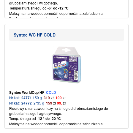
gruboziarnistego i wilgotnego.
Temperatura śniegu od
-6° do -12 °C
Maksymalna wodoodporność i odporność na zabrudzenia
Bardzo wysokie przyspieszenie
Najwyższe oceny właściwości ślizgowych i odporności na ścieranie
Temp. żelazka 115-125 °C
(więcej…)
Syntec WC HF COLD
Syntec WorldCup
HF
COLD
Nr kat:
24771
150 g
319
zł
199
zł
Nr kat:
24772
2*35 g
159
zł
99,
zł
Fluorowy smar zawodniczy na
śnieg od drobnoziarnistego do
gruboziarnistego i agresywnego.
Temp. śniegu od
-12 ° do -20 °C
Maksymalna wodoodporność i odporność na zabrudzenia
Bardzo wysokie przyspieszenie