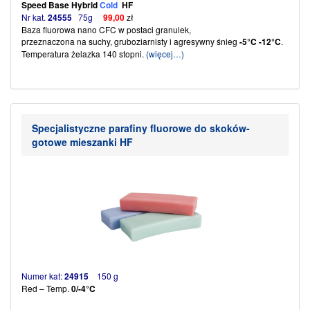
Speed Base Hybrid
Cold
HF
Nr kat.
24555
75g
99,00
zł
Baza fluorowa nano CFC w postaci granulek,
przeznaczona na suchy, gruboziarnisty i agresywny śnieg
-5°C -12°C
.
Temperatura żelazka 140 stopni.
(więcej…)
Specjalistyczne parafiny fluorowe do skoków-
gotowe mieszanki HF
Numer kat:
24915
150 g
Red – Temp.
0/-4°C