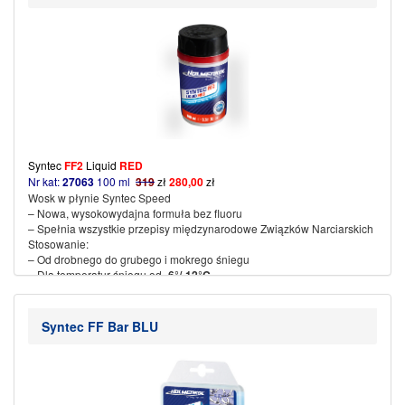
– Najwyższe oceny odporności na poślizg i ścieranie
– Temperatura żelazka 115-125 ° C
(więcej…)
Syntec
FF2
Liquid
RED
Nr kat:
27063
100 ml
319
zł
280,00
zł
Wosk w płynie Syntec Speed
– Nowa, wysokowydajna formuła bez fluoru
– Spełnia wszystkie przepisy międzynarodowe
Związków Narciarskich
Stosowanie:
– Od drobnego do grubego i mokrego śniegu
– Dla temperatur śniegu od
-6°/-12°C
– Bardzo duże przyspieszenie
– Łatwa i szybka aplikacja: rozetrzeć szmatką,
przeczyścić szczotką miedzianą lub steel
Syntec FF Bar BLU
– stosowany jako dwuskładnikowy produkt z
FF1
Liquid
(więcej…)