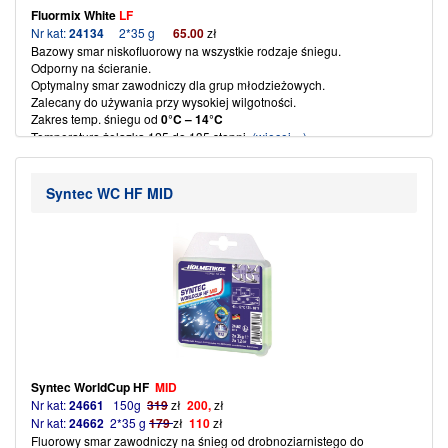
Fluormix White
LF
Nr kat:
24134
2*35 g
65
.00
zł
Bazowy smar niskofluorowy na wszystkie rodzaje śniegu.
Odporny na ścieranie.
Optymalny smar zawodniczy dla grup młodzieżowych.
Zalecany do używania przy wysokiej wilgotności.
Zakres temp. śniegu od
0°C – 14°C
Temperatura żelazka 125 do 135 stopni.
(więcej…)
Syntec WC HF MID
Syntec WorldCup
HF
MID
Nr kat:
24661
150g
319
zł
200,
zł
Nr kat:
24662
2*35 g
179
zł
110
zł
Fluorowy smar zawodniczy na śnieg od drobnoziarnistego do