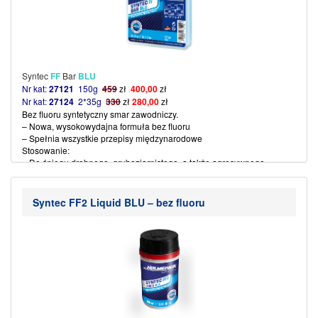
Syntec
FF
Bar
BLU
Nr kat:
27121
150g
459
zł
400,00
zł
Nr kat:
27124
2*35g
330
zł
280,00
zł
Bez fluoru syntetyczny smar zawodniczy.
– Nowa, wysokowydajna formuła bez fluoru
– Spełnia wszystkie przepisy międzynarodowe
Stosowanie:
– Do śniegu drobnego, gruboziarnistego, a także agresywnego
– Dla temperatur śniegu od
-8 ° do-
15°C
– Maksymalna odporność na wodę i brud
– Bardzo duże przyspieszenie
Syntec FF2 Liquid BLU – bez fluoru
– Najwyższe oceny odporności na poślizg i ścieranie
– Temperatura żelazka 120 ~ 130 ° C
(więcej…)