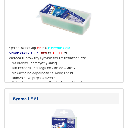
Syntec WorldCup
HF
2.0
Extreme Cold
Nr kat:
24207
150g
329
zł
199,00
zł
Wysoce fluorowany syntetyczny smar zawodniczy.
– Na drobny i agresywny śnieg
– Dla temperatur śniegu od
-15° do – 30℃
– Maksymalna odporność na wodę i brud
– Bardzo duże przyspieszenie
– Najwyższe oceny za poślizg i odporność na ścieranie
– Temperatura żelazka 140 ~150 °C
(więcej…)
Syntec LF 21