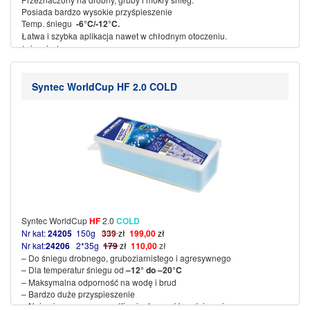
Posiada bardzo wysokie przyśpieszenie
Temp. śniegu
-6°C/-12°C.
Łatwa i szybka aplikacja nawet w chłodnym otoczeniu.
(więcej…)
Syntec WorldCup HF 2.0 COLD
Syntec WorldCup
HF
2.0
COLD
Nr kat:
24205
150g
339
zł
199,00
zł
Nr kat:
24206
2*35g
179
zł
110,00
zł
– Do śniegu drobnego, gruboziarnistego i agresywnego
– Dla temperatur śniegu od
–
12° do –
20°C
– Maksymalna odporność na wodę i brud
– Bardzo duże przyspieszenie
– Najwyższe oceny za poślizg i odporność na ścieranie