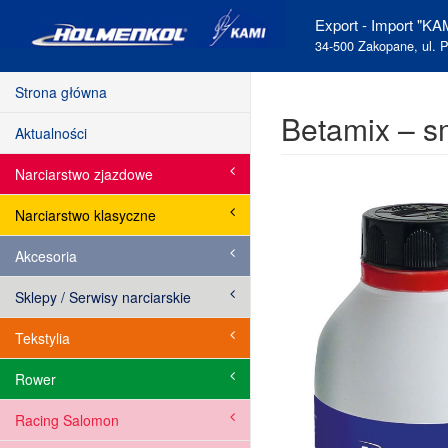
Export - Import "KAM
34-500 Zakopane, ul. P
Strona główna
Betamix – s
Aktualności
Narciarstwo zjazdowe
Narciarstwo klasyczne
Akcesoria
Sklepy / Serwisy narciarskie
Tekstylia
Rower
Racing Salomon