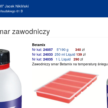
I" Jacek Nikliński
iłsudskiego 61 B
mar zawodniczy
Betamix
Nr kat:
24057
5*190 g
340
zł
Nr kat:
24033
250 ml Liquid
139
zł
Nr kat:
24035
1 L Liquid
290
zł
Zawodniczy smar Betamix na temperaturę śnieg