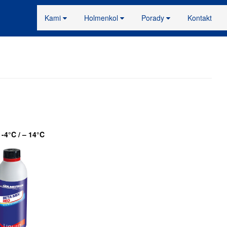
Kami
Holmenkol
Porady
Kontakt
u
-4°C / – 14°C