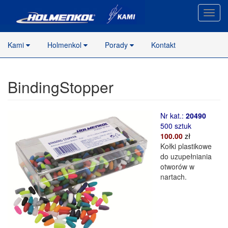
Nawig
stron
Kami
Holmenkol
Porady
Kontakt
BindingStopper
Nr kat.:
20490
500 sztuk
100.00
zł
Kołki plastikowe
do uzupełniania
otworów w
nartach.