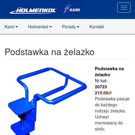
Nawig
stron
Kami
Holmenkol
Porady
Kontakt
Podstawka na żelazko
Podstawka na
żelazko
Nr kat:
20723
21
0.00
zł
Podstawka pasuje
do każdego
rodzaju żelazka.
Uchwyt
montowany do
stołu.