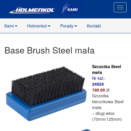
Nawig
stron
Kami
Holmenkol
Porady
Kontakt
Base Brush Steel mała
Szczotka Steel
mała
Nr kat.:
24524
190.00
zł
Szczotka
kierunkowa Steel
mała
– długi włos
(70mm/125mm)