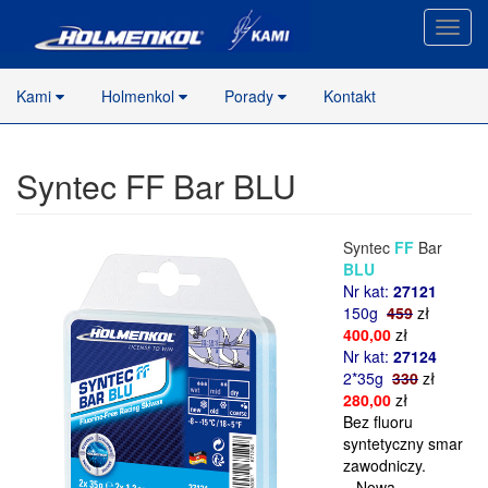
Nawig
stron
Kami
Holmenkol
Porady
Kontakt
Syntec FF Bar BLU
Syntec
FF
Bar
BLU
Nr kat:
27121
150g
459
zł
400,00
zł
Nr kat:
27124
2*35g
330
zł
280,00
zł
Bez fluoru
syntetyczny smar
zawodniczy.
– Nowa,