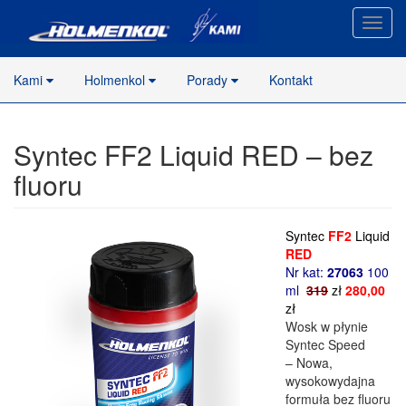
Nawig
stron
Kami
Holmenkol
Porady
Kontakt
Syntec FF2 Liquid RED – bez
fluoru
Syntec
FF2
Liquid
RED
Nr kat:
27063
100
ml
319
zł
280,00
zł
Wosk w płynie
Syntec Speed
– Nowa,
wysokowydajna
formuła bez fluoru