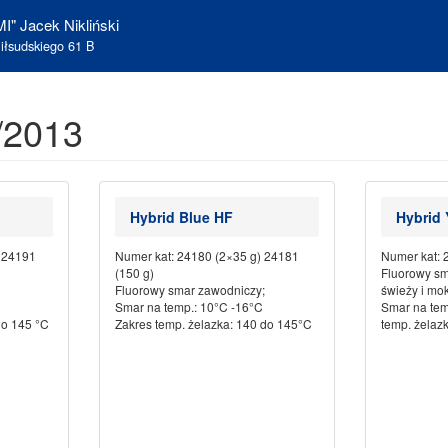
I" Jacek Nikliński
iłsudskiego 61 B
/2013
Hybrid Blue HF
Hybrid 
) 24191
Numer kat: 24180 (2×35 g) 24181
Numer kat: 
(150 g)
Fluorowy sm
Fluorowy smar zawodniczy;
świeży i mok
C
Smar na temp.: 10°C -16°C
Smar na tem
do 145 °C
Zakres temp. żelazka: 140 do 145°C
temp. żelaz