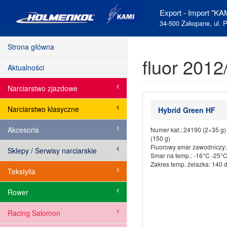
Export - Import "KAM
34-500 Zakopane, ul. P
Strona główna
fluor 2012
Aktualności
Narciarstwo zjazdowe
Narciarstwo klasyczne
Hybrid Green HF
Akcesoria
Numer kat.: 24190 (2×35 g
(150 g)
Fluorowy smar zawodniczy;
Sklepy / Serwisy narciarskie
Smar na temp.: -16°C -25°
Zakres temp. żelazka: 140 
Tekstylia
Rower
Racing Salomon