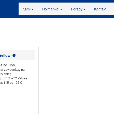
Kami
Holmenkol
Porady
Kontakt
Yellow HF
24151 (150g)
ar zawodniczy na
ry śnieg
p.: 0°C -2°C Zakres
ka: 115 do 125 C