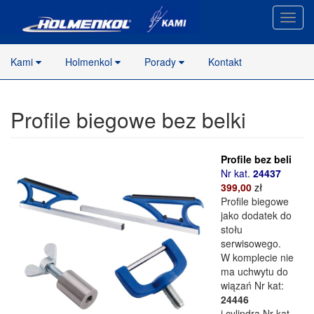
Nawig
stron
Kami
Holmenkol
Porady
Kontakt
Profile biegowe bez belki
Profile bez beli
Nr kat.
24437
399,00
zł
Profile biegowe
jako dodatek do
stołu
serwisowego.
W komplecie nie
ma uchwytu do
wiązań Nr kat:
24446
i cylindra Nr kat.