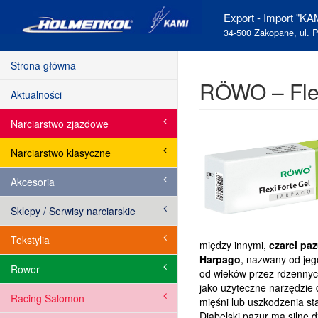
Export - Import "KAM
34-500 Zakopane, ul. P
Strona główna
RÖWO – Flex
Aktualności
Narciarstwo zjazdowe
Narciarstwo klasyczne
Akcesoria
Sklepy / Serwisy narciarskie
Tekstylia
między innymi,
czarci pa
Harpago
, nazwany od jego
Rower
od wieków przez rdzennyc
jako użyteczne narzędzie
Racing Salomon
mięśni lub uszkodzenia s
Diabelski pazur ma silne d