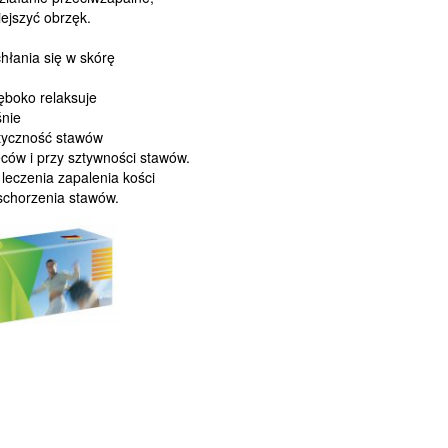
iejszyć obrzęk.
chłania się w skórę
łęboko
relaksuje
nie
tyczność stawów
ów i przy sztywności stawów.
 leczenia zapalenia kości
 schorzenia stawów.