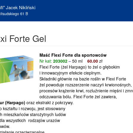
I" Jacek Nikliński
iłsudskiego 61 B
i Forte Gel
Maść Flexi Forte dla sportowców
Nr kat:
203002
–
50 ml
6
0
.00
zł
Flexi Forte (żel Harpago) to żel o głębokim
i innowacyjnym efekcie cieplnym.
Składniki głównie na bazie roślin w Flexi Forte
żel powoduje rozszerzenie naczyń krwionośnych,
procesów krążenie krwi, rozluźnienie mięśni i zmn
odczuwania bólu. Flexi Forte żel zawiera,
zur (Harpago)
oraz ekstrakt z pokrzywy.
 kształtu i rozwoju, jest stosowany
h mieszkańców starożytnych ludów
 dla wszystkich rodzajów urazów
tawów.
ziałanie przeciwzapalne,