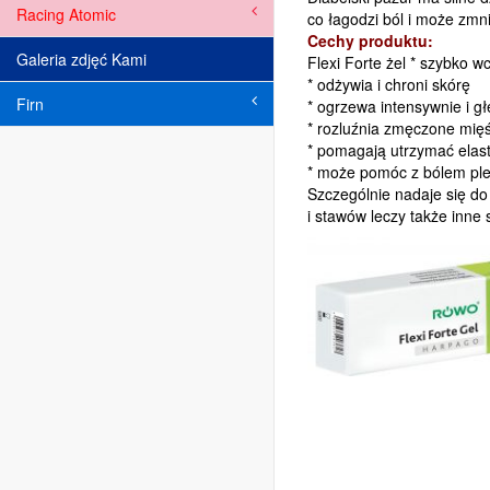
Racing Atomic
co łagodzi ból i może zmn
Cechy produktu:
Galeria zdjęć Kami
Flexi Forte żel * szybko w
*
odżywia i chroni skórę
Firn
*
ogrzewa intensywnie i g
* rozluźnia
zmęczone mięś
*
pomagają utrzymać elas
*
może pomóc z bólem plec
Szczególnie nadaje się do
i stawów leczy także inne