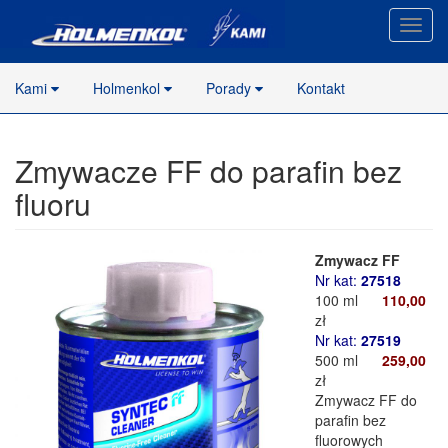
Nawig
stron
Kami
Holmenkol
Porady
Kontakt
Zmywacze FF do parafin bez
fluoru
Zmywacz FF
Nr kat:
27518
100 ml
110,00
zł
Nr kat:
27519
500 ml
259,00
zł
Zmywacz FF do
parafin bez
fluorowych