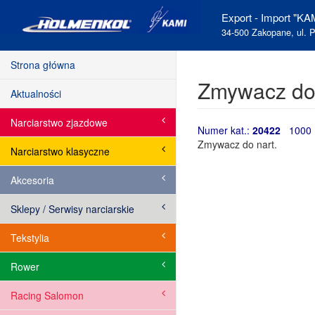
Export - Import "KAM
34-500 Zakopane, ul. P
Strona główna
Zmywacz do n
Aktualności
Narciarstwo zjazdowe
Numer kat.:
20422
1000 
Zmywacz do nart.
Narciarstwo klasyczne
Akcesoria
Sklepy / Serwisy narciarskie
Tekstylia
Rower
Racing Salomon