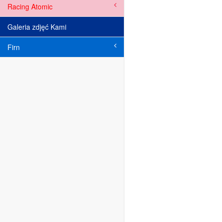
Racing Atomic
Galeria zdjęć Kami
Firn