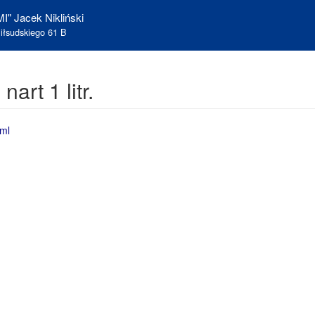
I" Jacek Nikliński
iłsudskiego 61 B
art 1 litr.
ml