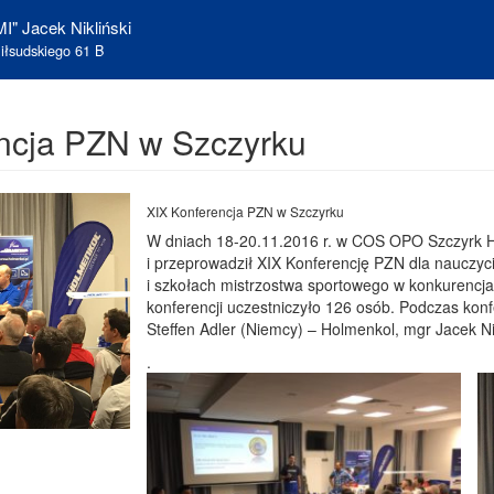
I" Jacek Nikliński
iłsudskiego 61 B
ncja PZN w Szczyrku
XIX Konferencja PZN w Szczyrku
W dniach 18-20.11.2016 r. w COS OPO Szczyrk H
i przeprowadził XIX Konferencję PZN dla nauczyci
i szkołach mistrzostwa sportowego w konkurencjac
konferencji uczestniczyło 126 osób. Podczas konf
Steffen Adler (Niemcy) – Holmenkol, mgr Jacek N
.