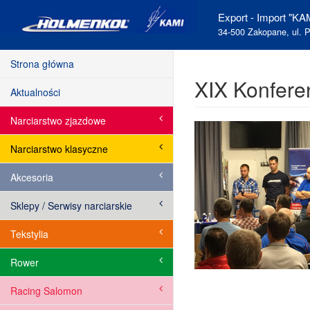
Export - Import "KAM
34-500 Zakopane, ul. P
Strona główna
XIX Konfere
Aktualności
Narciarstwo zjazdowe
Narciarstwo klasyczne
Akcesoria
Sklepy / Serwisy narciarskie
Tekstylia
Rower
Racing Salomon