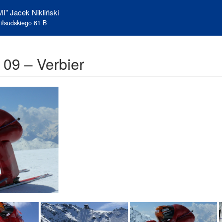
I" Jacek Nikliński
iłsudskiego 61 B
 09 – Verbier