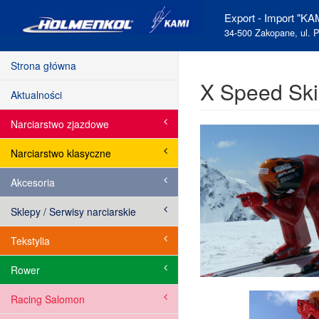
Export - Import "KAM
34-500 Zakopane, ul. P
Strona główna
X Speed Ski
Aktualności
Narciarstwo zjazdowe
Narciarstwo klasyczne
Akcesoria
Sklepy / Serwisy narciarskie
Tekstylia
Rower
Racing Salomon