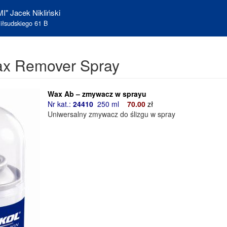
I" Jacek Nikliński
iłsudskiego 61 B
x Remover Spray
Wax Ab – zmywacz w sprayu
Nr kat.:
24410
250 ml
70
.00
zł
Uniwersalny zmywacz do ślizgu w spray