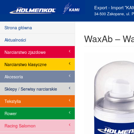
Export - Import "KAM
34-500 Zakopane, ul. P
Strona główna
WaxAb – Wa
Aktualności
Narciarstwo zjazdowe
Narciarstwo klasyczne
Akcesoria
Sklepy / Serwisy narciarskie
Tekstylia
Rower
Racing Salomon