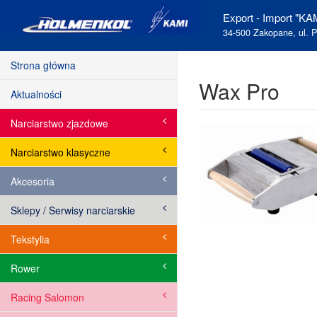
Export - Import "KAM
34-500 Zakopane, ul. P
Strona główna
Wax Pro
Aktualności
Narciarstwo zjazdowe
Narciarstwo klasyczne
Akcesoria
Sklepy / Serwisy narciarskie
Tekstylia
Rower
Racing Salomon