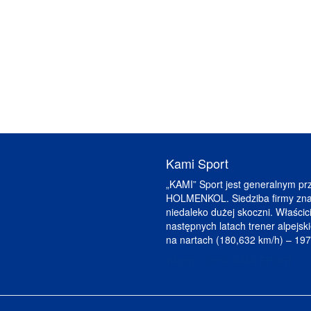
Kami Sport
„KAMI” Sport jest generalnym pr
HOLMENKOL. Siedziba firmy znaj
niedaleko dużej skoczni. Właścici
następnych latach trener alpejski
na nartach (180,632 km/h) – 197
Więcej o firmie KAMI SPORT