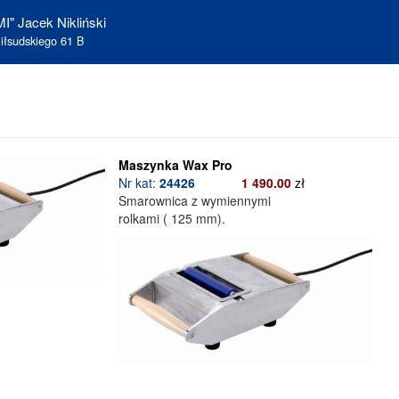
I" Jacek Nikliński
iłsudskiego 61 B
Maszynka Wax Pro
Nr kat:
24426
1 490.00
zł
Smarownica z wymiennymi
rolkami ( 125 mm).