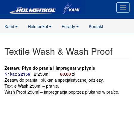
Nawig
stron
Kami
Holmenkol
Porady
Kontakt
Textile Wash & Wash Proof
Zestaw: Płyn do prania i impregnat w płynie
Nr kat:
22156
2*250ml
8
0.00
zł
Zestaw do prania i płukania specjalistycznej odzieży.
Textile Wash 250ml – pranie.
Wash Proof 250ml – impregnacja poprzez płukanie w pralce.