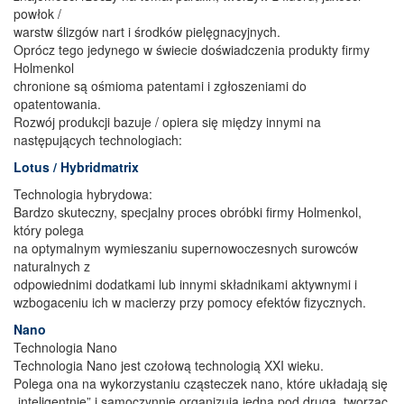
powłok /
warstw ślizgów nart i środków pielęgnacyjnych.
Oprócz tego jedynego w świecie doświadczenia produkty firmy
Holmenkol
chronione są ośmioma patentami i zgłoszeniami do
opatentowania.
Rozwój produkcji bazuje / opiera się między innymi na
następujących technologiach:
Lotus / Hybridmatrix
Technologia hybrydowa:
Bardzo skuteczny, specjalny proces obróbki firmy Holmenkol,
który polega
na optymalnym wymieszaniu supernowoczesnych surowców
naturalnych z
odpowiednimi dodatkami lub innymi składnikami aktywnymi i
wzbogaceniu ich w macierzy przy pomocy efektów fizycznych.
Nano
Technologia Nano
Technologia Nano jest czołową technologią XXI wieku.
Polega ona na wykorzystaniu cząsteczek nano, które układają się
„inteligentnie” i samoczynnie organizują jedna pod drugą, tworząc