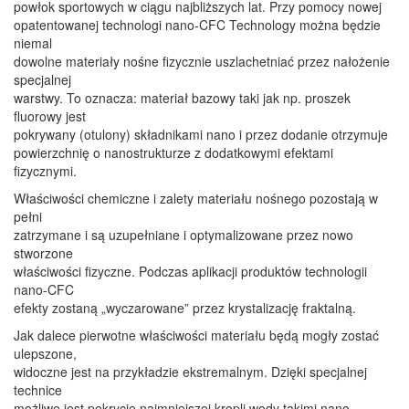
powłok sportowych w ciągu najbliższych lat. Przy pomocy nowej
opatentowanej technologi nano-CFC Technology można będzie
niemal
dowolne materiały nośne fizycznie uszlachetniać przez nałożenie
specjalnej
warstwy. To oznacza: materiał bazowy taki jak np. proszek
fluorowy jest
pokrywany (otulony) składnikami nano i przez dodanie otrzymuje
powierzchnię o nanostrukturze z dodatkowymi efektami
fizycznymi.
Właściwości chemiczne i zalety materiału nośnego pozostają w
pełni
zatrzymane i są uzupełniane i optymalizowane przez nowo
stworzone
właściwości fizyczne. Podczas aplikacji produktów technologii
nano-CFC
efekty zostaną „wyczarowane” przez krystalizację fraktalną.
Jak dalece pierwotne właściwości materiału będą mogły zostać
ulepszone,
widoczne jest na przykładzie ekstremalnym. Dzięki specjalnej
technice
możliwe jest pokrycie najmniejszej kropli wody takimi nano-