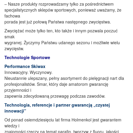
– Nasze produkty rozprowadzamy tylko za pośrednictwem
specjalistycznych sklepów sportowych, ponieważ uważamy, że
fachowa
porada jest już połową Państwa następnego zwycięstwa.
Zwyciężać może tylko ten, kto także i innym pozwala poczuć
smak
wygranej. Życzymy Państwu udanego sezonu i możliwie wielu
zwycięstw.
Technologie Sportowe
Performance Skiwax
Innowacyjny. Wyczynowy.
Nieustannie ulepszany, pełny asortyment do pielęgnacji nart dla
profesjonalistów. Smar, który daje amatorom gwarancję
przyjemności i
zapewnia zdecydowaną przewagę podczas zawodów.
Technologia, referencje i partner gwarancją „czystej
innowacji”
Od ponad osiemdziesięciu lat firma Holmenkol jest gwarantem
wiedzy i
znajomości rzeczy na temat parafin, tworzyw z fluoru, jakości