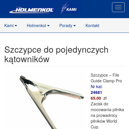
Nawig
stron
Kami
Holmenkol
Porady
Kontakt
Szczypce do pojedynczych
kątowników
Szczypce – File
Guide Clamp Pro
Nr kat:
24681
65,00
zł
Zacisk do
mocowania pilnika
na prowadnicy
pilników World
Cup.