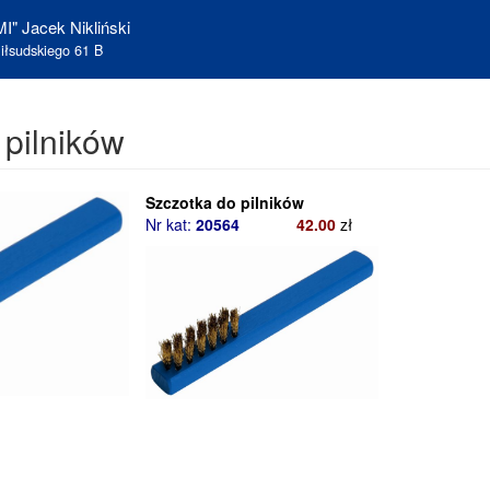
I" Jacek Nikliński
iłsudskiego 61 B
 pilników
Szczotka do pilników
Nr kat:
20564
42.00
zł