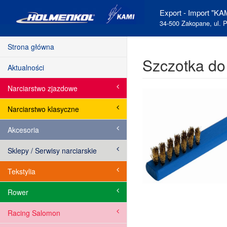
Export - Import "KAM
34-500 Zakopane, ul. P
Strona główna
Szczotka do
Aktualności
Narciarstwo zjazdowe
Narciarstwo klasyczne
Akcesoria
Sklepy / Serwisy narciarskie
Tekstylia
Rower
Racing Salomon