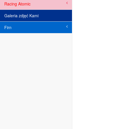
Racing Atomic
Galeria zdjęć Kami
Firn