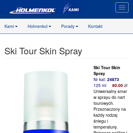
Nawig
stron
Kami
Holmenkol
Porady
Kontakt
Ski Tour Skin Spray
Ski Tour Skin
Spray
Nr kat:
24873
125 ml
80
.00
zł
Uniwersalny smar
w sprayu do nart
tourowych.
Przeznaczony na
każdy rodzaj
śniegu i
temperaturę.
Polepsza poślizg i