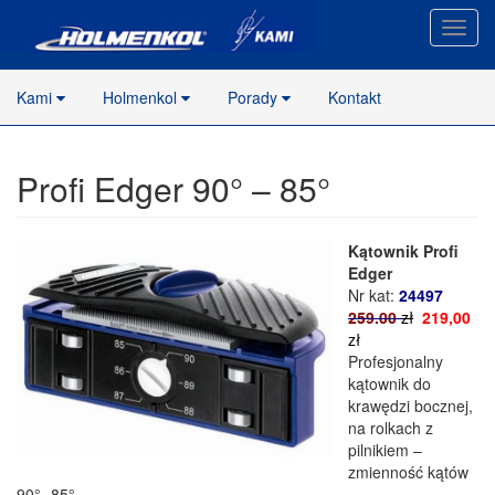
Nawig
stron
Kami
Holmenkol
Porady
Kontakt
Profi Edger 90° – 85°
Kątownik Profi
Edger
Nr kat:
24497
259.00
zł
219,00
zł
Profesjonalny
kątownik do
krawędzi bocznej,
na rolkach z
pilnikiem –
zmienność kątów
90° -85°.