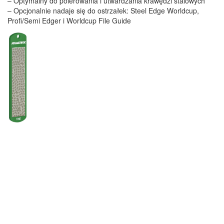
– Optymalny do polerowania i utwardzania krawędzi stalowych
– Opcjonalnie nadaje się do ostrzałek: Steel Edge Worldcup,
Profi/Semi Edger i Worldcup File Guide