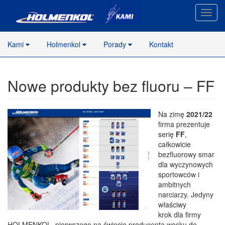
Nawig
stron
Kami
Holmenkol
Porady
Kontakt
Nowe produkty bez fluoru – FF
Na zimę
2021/22
firma prezentuje
serię
FF
,
całkowicie
bezfluorowy smar
dla wyczynowych
sportowców i
ambitnych
narciarzy. Jedyny
właściwy
krok dla firmy
HOLMENKOL, pierwszego na świecie producenta wosku do