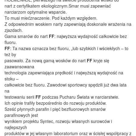
nart z certyfikatem ekologicznym.
Smar musi zapewniać
narciarzom optymalne wsparcie.
To musi miećznaczenie. Pod każdym względem.
Z odpowiednim woskiem narty zapewniają doskonałe wrażenia na
zjazdach.
Gama smarów do nart
FF
: najwyższa wydajność całkowicie bez
fluoru.
FF
: Ta nazwa oznacza bez fluoru, „lub szybkich i wściekłych – to
też by
pasowało. Za nową gamą wosków do nart
FF
kryje się
zaawansowana
technologia zapewniająca prędkość i najwyższą wydajność na
stoku –
całkowicie bez fluoru. Zawodowi sportowcy spędzili już dwa lata
na
testowaniu serii
FF
podczas Pucharu Świata w narciarstwie.
Ich opinie trafiły bezpośrednio do rozwoju produktów.
Sześć płynnych parafin i pięć bezfluorowych smarów
parafinowych jest
wynikiem projektu Syntec, rozwoju własnych surowców i
najlepszych
produktów w jej własnym laboratorium oraz w ścisłej współpracy z