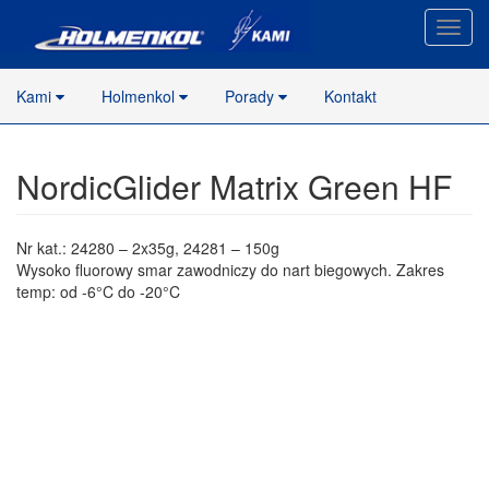
Nawig
stron
Kami
Holmenkol
Porady
Kontakt
NordicGlider Matrix Green HF
Nr kat.: 24280 – 2x35g, 24281 – 150g
Wysoko fluorowy smar zawodniczy do nart biegowych. Zakres
temp: od -6°C do -20°C