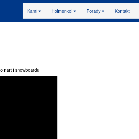
Kami
Holmenkol
Porady
Kontakt
o nart i snowboardu.