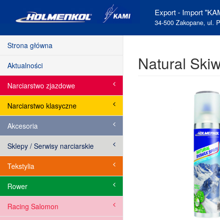
Export - Import "KAM
34-500 Zakopane, ul. P
Strona główna
Natural Ski
Aktualności
Narciarstwo zjazdowe
Narciarstwo klasyczne
Akcesoria
Sklepy / Serwisy narciarskie
Tekstylia
Rower
Racing Salomon