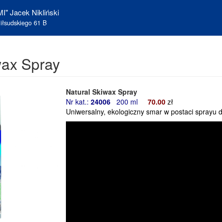
I" Jacek Nikliński
iłsudskiego 61 B
wax Spray
Natural Skiwax Spray
Nr kat.:
24006
200 ml
70
.00
zł
Uniwersalny, ekologiczny smar w postaci sprayu d