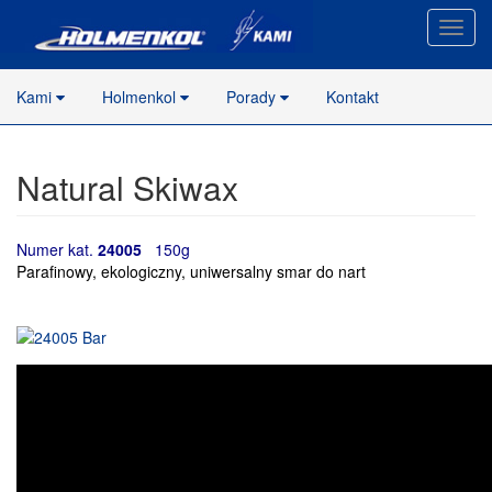
Nawig
stron
Kami
Holmenkol
Porady
Kontakt
Natural Skiwax
Numer kat.
24005
150g
Parafinowy, ekologiczny, uniwersalny smar do nart