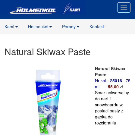
Nawig
stron
Kami
Holmenkol
Porady
Kontakt
Natural Skiwax Paste
Natural Skiwax
Paste
Nr kat.:
25016
75
ml
55
.00
zł
Smar uniwersalny
do nart i
snowboardu w
postaci pasty z
gąbką do
rozcierania