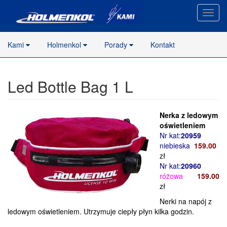
Nawig
stron
Kami
Holmenkol
Porady
Kontakt
Led Bottle Bag 1 L
Nerka z ledowym
oświetleniem
Nr kat:
20959
niebieska
159.00
zł
Nr kat:
20960
różowa
159.00
zł
Nerki na napój z
ledowym oświetleniem. Utrzymuje ciepły płyn kilka godzin.