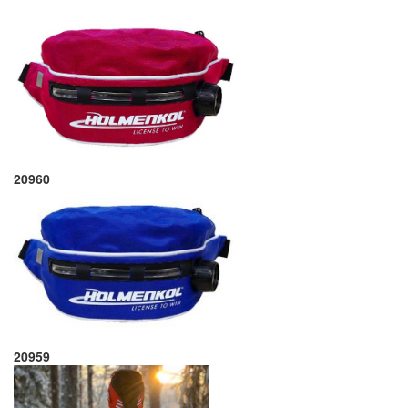
20960
20959