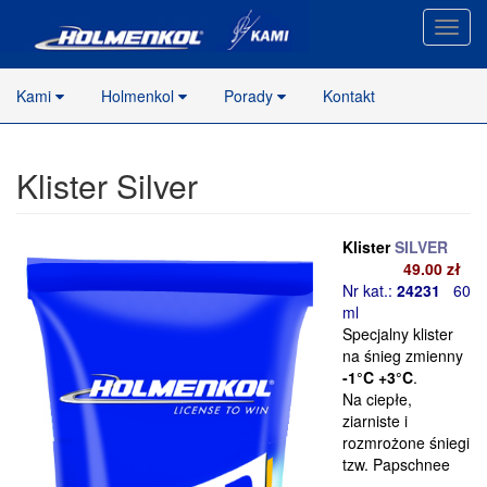
Nawig
stron
Kami
Holmenkol
Porady
Kontakt
Klister Silver
Klister
SILVER
49
.00 zł
Nr kat.:
24231
60
ml
Specjalny klister
na śnieg zmienny
-1°C +3°C
.
Na ciepłe,
ziarniste i
rozmrożone śniegi
tzw. Papschnee