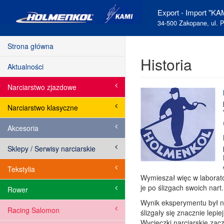
Export - Import "KAM
34-500 Zakopane, ul. P
Strona główna
Historia
Aktualności
Narciarstwo zjazdowe
Narciarstwo klasyczne
Akcesoria
Sklepy / Serwisy narciarskie
Tekstylia
Wymieszał więc w laborato
je po ślizgach swoich nart.
Rower
Wynik eksperymentu był ni
Racing Salomon
ślizgały się znacznie lepie
Wycieczki narciarskie zac