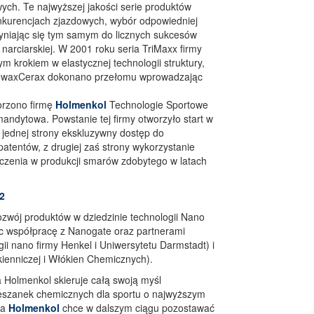
ch. Te najwyższej jakości serie produktów
onkurencjach zjazdowych, wybór odpowiedniej
yniając się tym samym do licznych sukcesów
 narciarskiej. W 2001 roku seria TriMaxx firmy
m krokiem w elastycznej technologii struktury,
nowaxCerax dokonano przełomu wprowadzając
orzono firmę
Holmenkol
Technologie Sportowe
andytowa. Powstanie tej firmy otworzyło start w
z jednej strony ekskluzywny dostęp do
patentów, z drugiej zaś strony wykorzystanie
dczenia w produkcji smarów zdobytego w latach
2
zwój produktów w dziedzinie technologii Nano
ąc współpracę z Nanogate oraz partnerami
ii nano firmy Henkel i Uniwersytetu Darmstadt) i
kienniczej i Włókien Chemicznych).
a Holmenkol skieruje całą swoją myśl
eszanek chemicznych dla sportu o najwyższym
ma
Holmenkol
chce w dalszym ciągu pozostawać