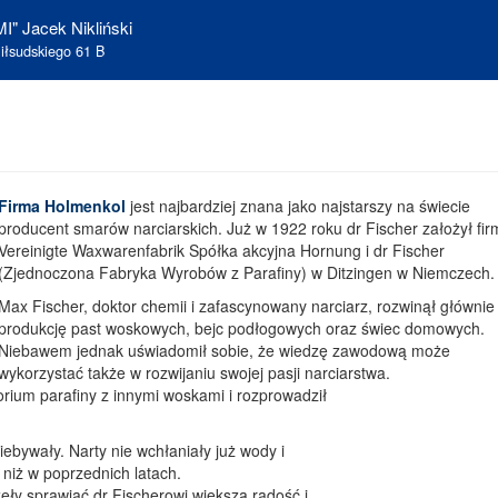
I" Jacek Nikliński
iłsudskiego 61 B
Firma Holmenkol
jest najbardziej znana jako najstarszy na świecie
producent smarów narciarskich. Już w 1922 roku dr Fischer założył fir
Vereinigte Waxwarenfabrik Spółka akcyjna Hornung i dr Fischer
(Zjednoczona Fabryka Wyrobów z Parafiny) w Ditzingen w Niemczech.
Max Fischer, doktor chemii i zafascynowany narciarz, rozwinął głównie
produkcję past woskowych, bejc podłogowych oraz świec domowych.
Niebawem jednak uświadomił sobie, że wiedzę zawodową może
wykorzystać także w rozwijaniu swojej pasji narciarstwa.
rium parafiny z innymi woskami i rozprowadził
ebywały. Narty nie wchłaniały już wody i
j niż w poprzednich latach.
zęły sprawiać dr Fischerowi większą radość i