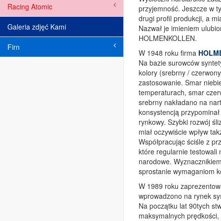
Racing Atomic
przyjemność. Jeszcze w t
drugi profil produkcji, a 
Galeria zdjęć Kami
Nazwał je imieniem ulubion
HOLMENKOLLEN.
Firn
W 1948 roku firma
HOLM
Na bazie surowców syntet
kolory (srebrny / czerwony
zastosowanie. Smar niebie
temperaturach, smar czer
srebrny nakładano na nart
konsystencją przypominał
rynkowy. Szybki rozwój śli
miał oczywiście wpływ tak
Współpracując ściśle z p
które regularnie testowali
narodowe. Wyznacznikiem p
sprostanie wymaganiom ko
W 1989 roku zaprezentowa
wprowadzono na rynek sy
Na początku lat 90tych st
maksymalnych prędkości, 