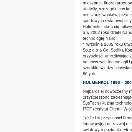
mieszanek fluorokarbonowy
ułatwiły, szczególnie w k
mieszanki wosków, przycz
sportowych światowej elity
Holmenkol stała się milowy
a w 2002 roku dzięki Na
technologię Nano.
1 września 2002 roku utw
Sp.z o.o & Co. Spółka Kom
przyszłość, umożliwiając 
najnowszych technologii i 
szerokiej wiedzy i doświa
80tych.
HOLMENKOL 1996 – 200
Najbardziej nowoczesny ro
przyśpieszono zacieśniaj
SusTech (Kuźnia technolog
ITCF (Instytut Chemii Włó
Także i w przyszłości firm
innowacyjną na rozwój mi
światowym poziomie. Fir