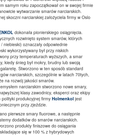
ym samym roku zapoczątkował on w swojej firmie
mianowicie wytwarzanie smarów narciarskich.
ej skoczni narciarskiej założyciela firmy w Oslo
ENKOL
dokonała pionierskiego osiągnięcia.
ycznych rozwinięto system smarów, których
 / niebieski) oznaczały odpowiednie
ski wykorzystywany był przy niskich
wony przy temperaturach wyższych, a smar
y, kiedy śnieg był mokry, brudny lub swoją
 galaretę. Stworzono w ten sposób standard
zgów narciarskich, szczególnie w latach 70tych,
że na rozwój jakości smarów.
rzemysłem narciarskim stworzono nowe smary,
 najwyższej klasy zawodnicy, eksperci oraz ekipy
olityki produkcyjnej firmy
Holmenkol
jest
niecznym przy zjeździe.
no pierwsze smary fluorowe, a następnie
stemy dodatków do smarów narciarskich.
worzono produkty finiszowe do osiągania
składające się w 100 % z hybrydowych