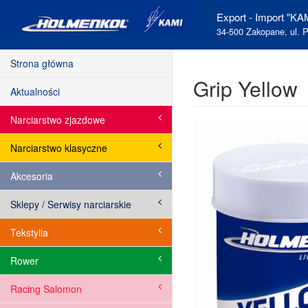
Export - Import "KAM
34-500 Zakopane, ul. P
Strona główna
Grip Yellow
Aktualności
Narciarstwo zjazdowe
Narciarstwo klasyczne
Akcesoria
Sklepy / Serwisy narciarskie
Tekstylia
Rower
Racing Salomon