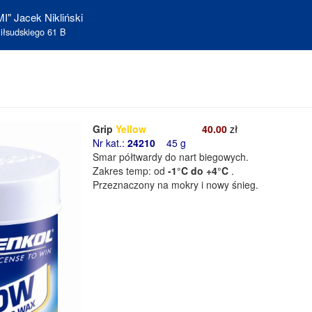
I" Jacek Nikliński
iłsudskiego 61 B
Grip
Yellow
40.00
zł
Nr kat.:
24210
45 g
Smar półtwardy do nart biegowych.
Zakres temp: od
-1°C do +4°C
.
Przeznaczony na mokry i nowy śnieg.