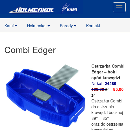
Nawig
stron
Kami
Holmenkol
Porady
Kontakt
Combi Edger
Ostrzałka Combi
Edger – bok i
spód krawędzi
Nr kat:
24489
100.00
z
ł
85,00
zł
Ostrzałka Combi
do ostrzenia
krawędzi bocznej
89° – 85°
oraz do ostrzenia
krawędzi od