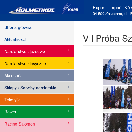
Export - Import "KAM
34-500 Zakopane, ul. P
Strona główna
VII Próba S
Aktualności
Narciarstwo zjazdowe
Narciarstwo klasyczne
Akcesoria
Sklepy / Serwisy narciarskie
Tekstylia
Rower
Racing Salomon