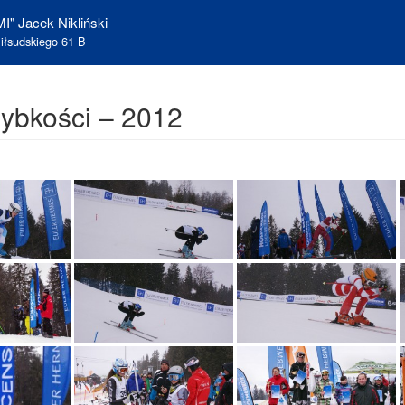
I" Jacek Nikliński
iłsudskiego 61 B
zybkości – 2012