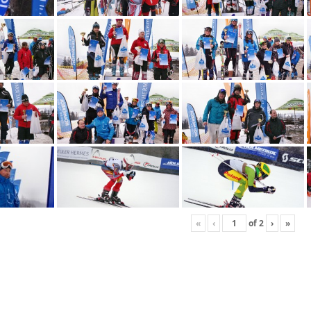
«
‹
of
2
›
»