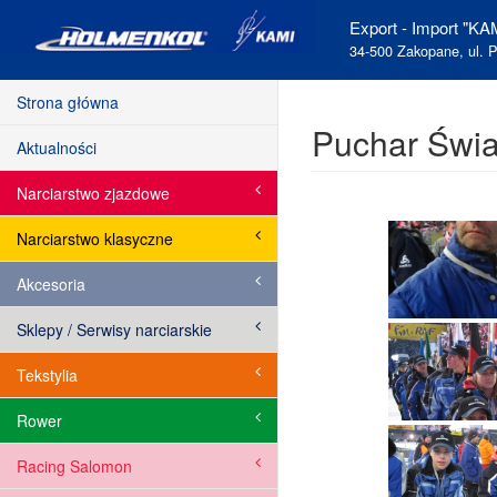
Export - Import "KAM
34-500 Zakopane, ul. P
Strona główna
Puchar Świ
Aktualności
Narciarstwo zjazdowe
Narciarstwo klasyczne
Akcesoria
Sklepy / Serwisy narciarskie
Tekstylia
Rower
Racing Salomon