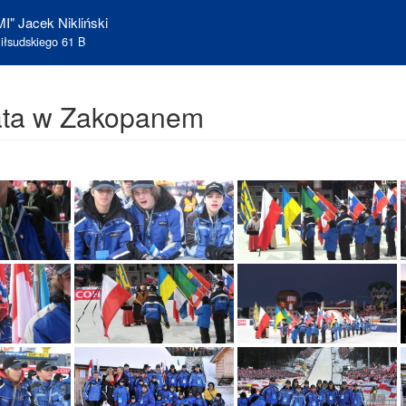
I" Jacek Nikliński
iłsudskiego 61 B
ata w Zakopanem