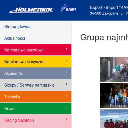
Export - Import "KAM
34-500 Zakopane, ul. P
Strona główna
Grupa najm
Aktualności
Narciarstwo zjazdowe
Narciarstwo klasyczne
Akcesoria
Sklepy / Serwisy narciarskie
Tekstylia
Rower
Racing Salomon