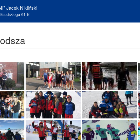
I" Jacek Nikliński
iłsudskiego 61 B
łodsza