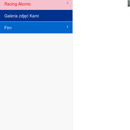
Racing Atomic
Galeria zdjęć Kami
Firn