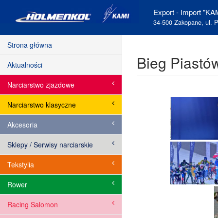
Export - Import "KAM
34-500 Zakopane, ul. P
Strona główna
Bieg Piastó
Aktualności
Narciarstwo zjazdowe
Narciarstwo klasyczne
Akcesoria
Sklepy / Serwisy narciarskie
Tekstylia
Rower
Racing Salomon