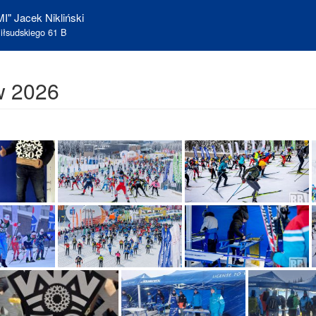
I" Jacek Nikliński
iłsudskiego 61 B
w 2026