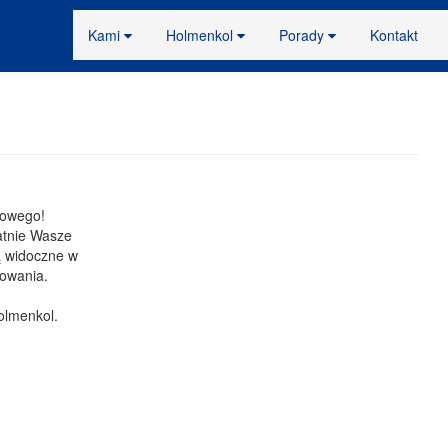
Kami
Holmenkol
Porady
Kontakt
gowego!
atnie Wasze
dą widoczne w
rowania.
Holmenkol.