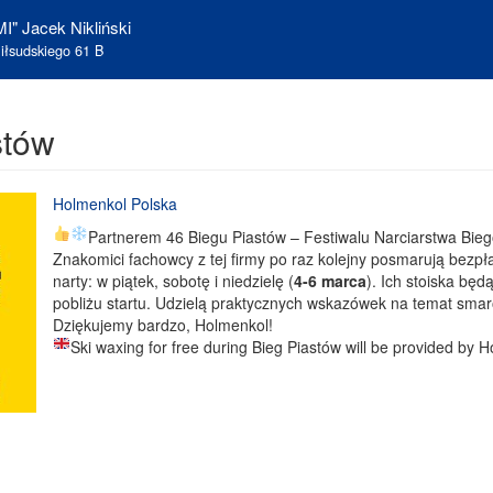
I" Jacek Nikliński
iłsudskiego 61 B
stów
Holmenkol Polska
Partnerem 46 Biegu Piastów – Festiwalu Narciarstwa Bie
Znakomici fachowcy z tej firmy po raz kolejny posmarują bezpł
narty: w piątek, sobotę i niedzielę (
4-6 marca
). Ich stoiska bę
pobliżu startu. Udzielą praktycznych wskazówek na temat sma
Dziękujemy bardzo, Holmenkol!
Ski waxing for free during Bieg Piastów will be provided by 