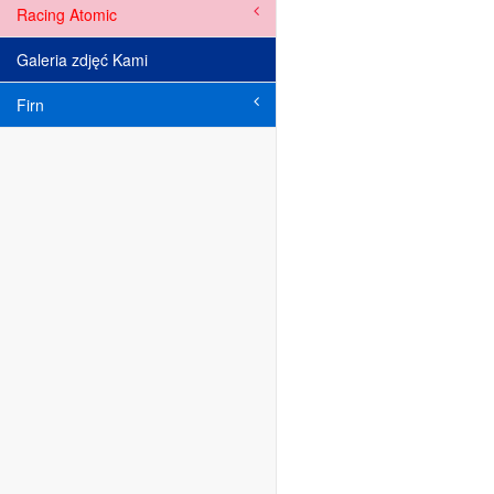
Racing Atomic
Galeria zdjęć Kami
Firn