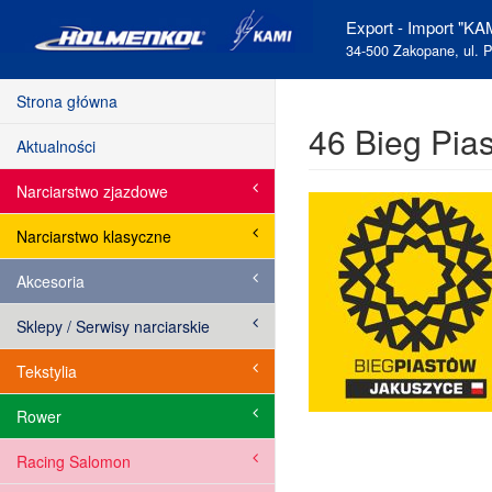
Export - Import "KAM
34-500 Zakopane, ul. P
Strona główna
46 Bieg Pia
Aktualności
Narciarstwo zjazdowe
Narciarstwo klasyczne
Akcesoria
Sklepy / Serwisy narciarskie
Tekstylia
Rower
Racing Salomon