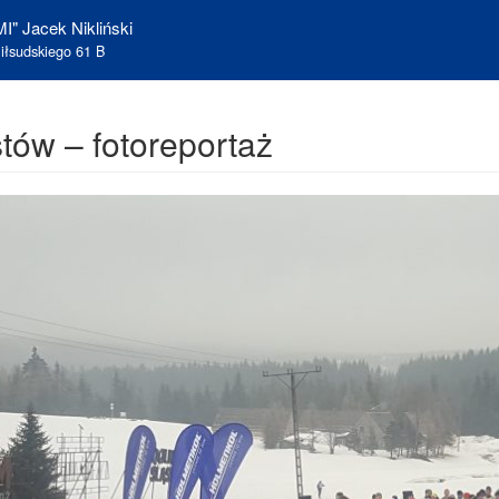
I" Jacek Nikliński
iłsudskiego 61 B
tów – fotoreportaż