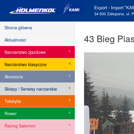
Export - Import "KAM
34-500 Zakopane, ul. P
Strona główna
43 Bieg Pias
Aktualności
Narciarstwo zjazdowe
Narciarstwo klasyczne
Akcesoria
Sklepy / Serwisy narciarskie
Tekstylia
Rower
Racing Salomon