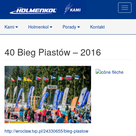
Nawig
stron
Kami
Holmenkol
Porady
Kontakt
40 Bieg Piastów – 2016
http://wroclaw.tvp.pl/24330655/bieg-piastow