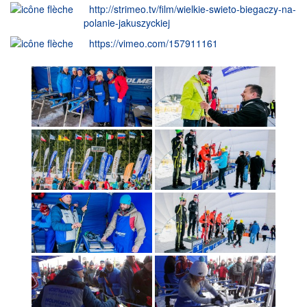
http://strimeo.tv/film/wielkie-swieto-biegaczy-na-
polanie-jakuszyckiej
https://vimeo.com/157911161