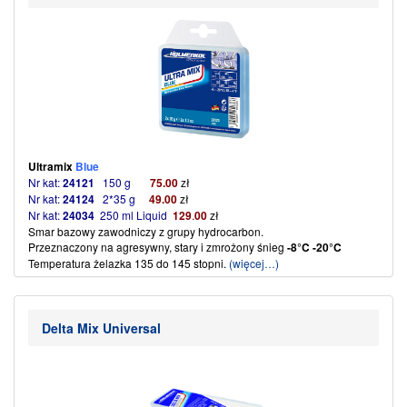
Ultramix
Blue
Nr kat:
24121
150 g
75
.
00
zł
Nr kat:
24124
2*35 g
49
.
00
zł
Nr kat:
24034
250 ml Liquid
129
.
00
zł
Smar bazowy zawodniczy z grupy hydrocarbon.
Przeznaczony na agresywny, stary i zmrożony śnieg
-8°C -20°C
Temperatura żelazka 135 do 145 stopni.
(więcej…)
Delta Mix Universal