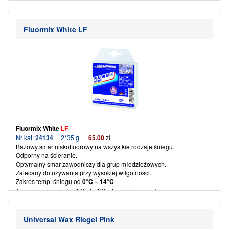
Do nart skokowych, optymalny na lodowe tory.
Posiada wysoką odporność na ścieranie.
Smar odporny na przyjmowanie brudu.
Fluormix White LF
Temperatura śniegu od
0
°C
– 20
°C.
Temperatura żelazka 140 do 150 stopni.
(więcej…)
Fluormix White
LF
Nr kat:
24134
2*35 g
65
.00
zł
Bazowy smar niskofluorowy na wszystkie rodzaje śniegu.
Odporny na ścieranie.
Optymalny smar zawodniczy dla grup młodzieżowych.
Zalecany do używania przy wysokiej wilgotności.
Zakres temp. śniegu od
0°C – 14°C
Temperatura żelazka 125 do 135 stopni.
(więcej…)
Universal Wax Riegel Pink