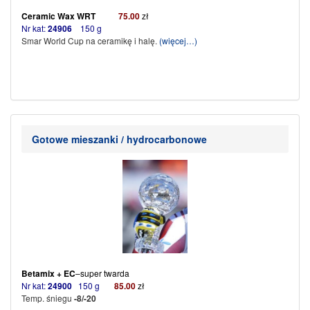
Ceramic Wax WRT
75
.
00
zł
Nr kat:
24906
150 g
Smar World Cup na ceramikę i halę.
(więcej…)
Gotowe mieszanki / hydrocarbonowe
Betamix + EC
–super twarda
Nr kat:
24900
150 g
85.00
zł
Temp. śniegu
-8/-20