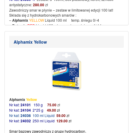
antystatyczne:
280.00
zł
Zawodniczy smar w płynie – zestaw w limitowanej edycji 100 lat!
Składa się z hydrokarbonowych smarów :
–
Alphamix
YELLOW
Liquid 100 ml temp. śniegu 0/-4
–
Betamix
RED
Liquid 100 ml temp. śniegu -4/-14
–
Ultramix
BLUE
Liquid 100 ml temp. śniegu -8/-20
– Prosta i szybka aplikacja
Alphamix Yellow
(więcej…)
Alphamix
Yellow
Nr kat:
24101
150 g
75
.
00
zł
Nr kat:
24104
2*25 g
49
.
00
zł
Nr kat:
24036
100 ml Liquid
59
.
00
zł
Nr kat:
24032
250 ml Liquid
129.00
zł
Smar bazowy zawodniczy z grupy hydrocarbon.