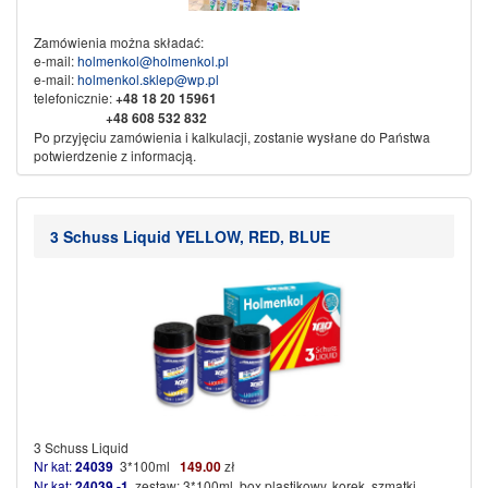
Zamówienia można składać:
e-mail:
holmenkol@holmenkol.pl
e-mail:
holmenkol.sklep@wp.pl
telefonicznie:
+48
18 20 15961
+48 608 532 832
Po przyjęciu zamówienia i kalkulacji, zostanie wysłane do Państwa
potwierdzenie z informacją.
Sprzedaż wysyłkowa za pobraniem, przedpłata na konto bankowe.
Dane do przelewu:
Nikliński Jacek Export Import
3 Schuss Liquid YELLOW, RED, BLUE
KAMI
w spadku
34-500 Zakopane ul. Piłsudskiego 61b
Nr konta:
71 1600 1042 0002 0142 3523 3001
Ze sportowym pozdrowieniem
KAMI SPORT
3 Schuss Liquid
Nr kat:
24039
3*100ml
149.00
zł
Nr kat:
24039 -1
zestaw: 3*100ml, box plastikowy, korek, szmatki