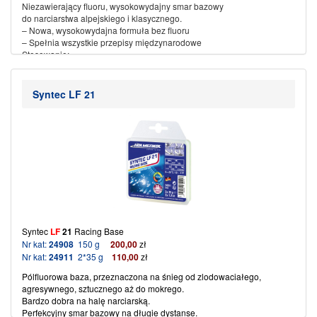
Niezawierający fluoru, wysokowydajny smar bazowy
do narciarstwa alpejskiego i klasycznego
.
– Nowa, wysokowydajna formuła bez fluoru
– Spełnia wszystkie przepisy międzynarodowe
Stosowanie:
– Dla temperatur śniegu od
0
° do –
20°C
– Wysoka odporność na ścieranie
– Niskie zbieranie brudu
Syntec LF 21
– Szeroki zakres zastosowań
– Temperatura żelazka 140 ~ 150 ° C
(więcej…)
Syntec
LF
21
Racing Base
Nr kat:
24908
150 g
200,00
zł
Nr kat:
24911
2*35 g
110,00
zł
Pólfluorowa baza, przeznaczona na śnieg od zlodowaciałego,
agresywnego, sztucznego aż do mokrego.
Bardzo dobra na halę narciarską.
Perfekcyjny smar bazowy na długie dystanse.