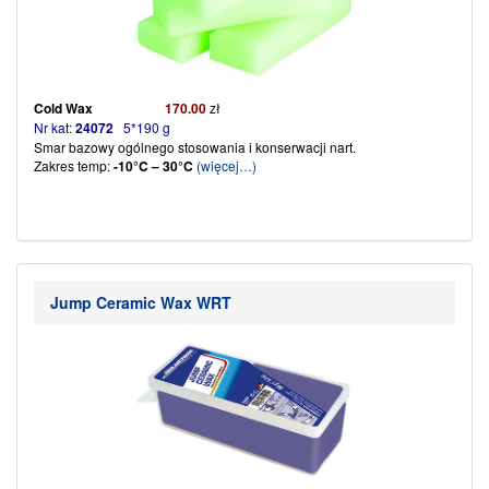
Cold Wax
170.00
zł
Nr kat:
24072
5*190 g
Smar bazowy ogólnego stosowania i konserwacji nart.
Zakres temp:
-10°C – 30°C
(więcej…)
Jump Ceramic Wax WRT