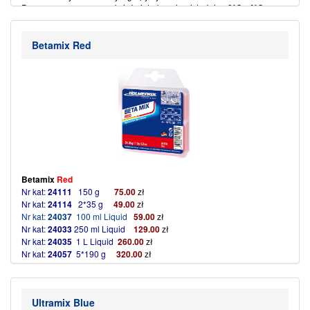
Przeznaczony na nowy ,świeży i drobnoziarnisty śnieg
0°C -4°C
.
Odporny na ścieranie. Temp. żelazka 115 do 125 stopni.
(więcej…)
Betamix Red
Betamix
Red
Nr kat:
24111
150 g
75
.
00
zł
Nr kat:
24114
2*35 g
49
.
00
zł
Nr kat:
24037
100 ml Liquid
59
.
00
zł
Nr kat:
24033
250 ml Liquid
129.00
zł
Nr kat:
24035
1 L Liquid
260.00
zł
Nr kat:
24057
5*190 g
320
.00
zł
Smar bazowy zawodniczy z grupy hydrocarbon.
Nadaje się do wszystkich rodzajów śniegu od
-4°C -14°C
Temperatura żelazka 125 do 135 stopni.
(więcej…)
Ultramix Blue