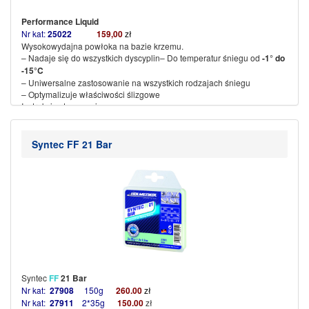
Performance Liquid
Nr kat:
25022
159,00
zł
Wysokowydajna powłoka na bazie krzemu.
– Nadaje się do wszystkich dyscyplin– Do temperatur śniegu od
-1° do
-15°C
– Uniwersalne zastosowanie na wszystkich rodzajach śniegu
– Optymalizuje właściwości ślizgowe
Instrukcja stosowania:
1. Przed użyciem dobrze wstrząsnąć
2. Nałożyć płyn równomiernie na podstawę za pomocą
zintegrowanej gąbki
Syntec FF 21 Bar
3. Pozostawić do wyschnięcia na co najmniej 10 minut (powstanie
biała warstwa)
4. Następnie mocno wygładzić powłokę
(więcej…)
Syntec
FF
21 Bar
Nr kat:
27908
150g
260
.00
zł
Nr kat:
27911
2*35g
150.00
zł