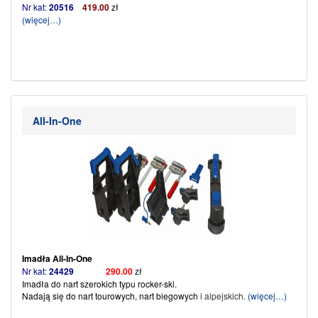
Nr kat:
20516
419.00
zł
(więcej…)
All-In-One
Imadła All-In-One
Nr kat:
24429
290.00
zł
Imadła do nart szerokich typu rocker-ski.
Nadają się do nart tourowych, nart biegowych
i alpejskich.
(więcej…)