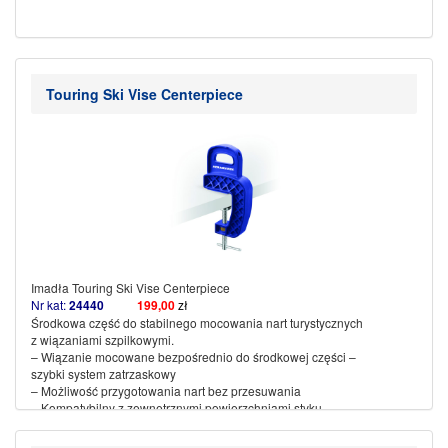
Touring Ski Vise Centerpiece
Imadła Touring Ski Vise Centerpiece
Nr kat:
24440
199
,00
zł
Środkowa część do stabilnego mocowania nart turystycznych
z wiązaniami szpilkowymi.
– Wiązanie mocowane bezpośrednio do środkowej części –
szybki system zatrzaskowy
– Możliwość przygotowania nart bez przesuwania
– Kompatybilny z zewnętrznymi powierzchniami styku
zacisków nart
– Wykonany z wysokiej jakości tworzywa sztucznego