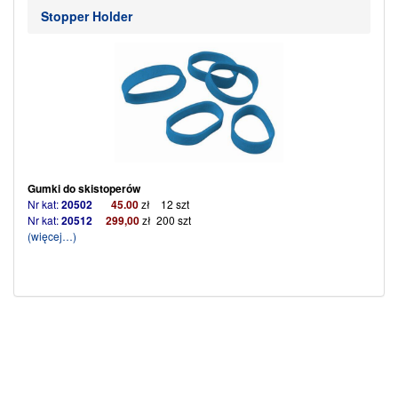
(więcej…)
Stopper Holder
Gumki do skistoperów
Nr kat:
20502
45.00
zł
12 szt
Nr kat:
20512
299,00
zł 200 szt
(więcej…)