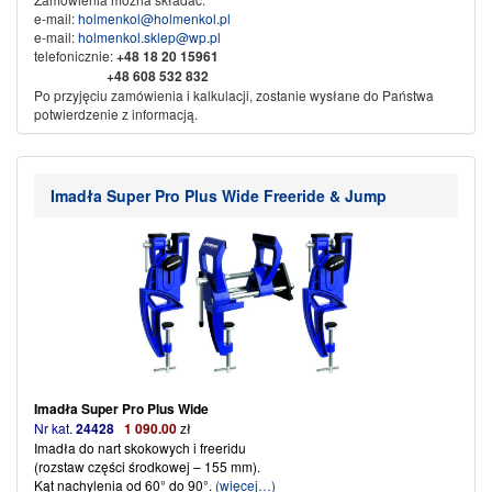
e-mail:
holmenkol@holmenkol.pl
e-mail:
holmenkol.sklep@wp.pl
telefonicznie:
+48
18 20 15961
+48 608 532 832
Po przyjęciu zamówienia i kalkulacji, zostanie wysłane do Państwa
potwierdzenie z informacją.
Sprzedaż wysyłkowa za pobraniem, przedpłata na konto bankowe.
Dane do przelewu:
Nikliński Jacek Export Import
Imadła Super Pro Plus Wide Freeride & Jump
KAMI
w spadku
34-500 Zakopane ul. Piłsudskiego 61b
Nr konta:
71 1600 1042 0002 0142 3523 3001
Ze sportowym pozdrowieniem
KAMI SPORT
Imadła Super Pro Plus Wide
Nr kat.
24428
1 090.00
zł
Imadła do nart skokowych i freeridu
(rozstaw części środkowej – 155 mm).
Kąt nachylenia od 60° do 90°.
(więcej…)