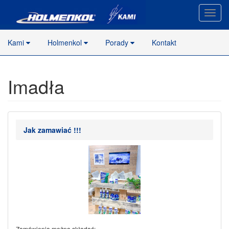
Nawig
stron
Kami
Holmenkol
Porady
Kontakt
Imadła
Jak zamawiać !!!
Zamówienia można składać: