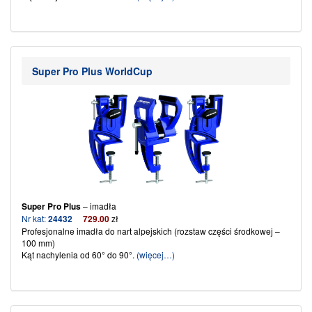
Super Pro Plus WorldCup
Super Pro Plus
– imadła
Nr kat:
24432
729
.00
zł
Profesjonalne imadła do nart alpejskich
(rozstaw części środkowej –
100 mm)
Kąt nachylenia od 60° do 90°.
(więcej…)