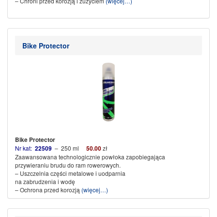
– Chroni przed korozją i zużyciem
(więcej…)
Bike Protector
Bike Protector
Nr kat:
22509
– 250 ml
5
0.00
zł
Zaawansowana technologicznie powłoka zapobiegająca
przywieraniu brudu do ram rowerowych.
– Uszczelnia części metalowe i uodparnia
na zabrudzenia i wodę
– Ochrona przed korozją
(więcej…)