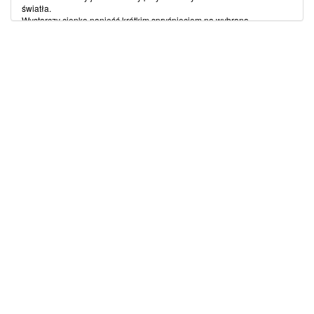
światła.
Wystarczy cienko nanieść krótkim spryśnięciem na wybraną
powierzchnię.
Na pokrytych powierzchniach, pozostawia cienkie szare smugi/szary
blask.
Łatwy do usunięcia środkami czystości i środkami piorącymi.
(więcej…)