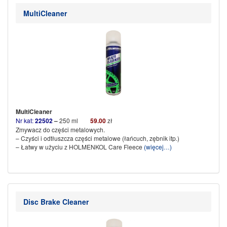
MultiCleaner
MultiCleaner
Nr kat:
22502
–
250 ml
59
.00
zł
Zmywacz do części metalowych.
– Czyści i odtłuszcza części metalowe (łańcuch, zębnik itp.)
– Łatwy w użyciu z HOLMENKOL Care Fleece
(więcej…)
Disc Brake Cleaner