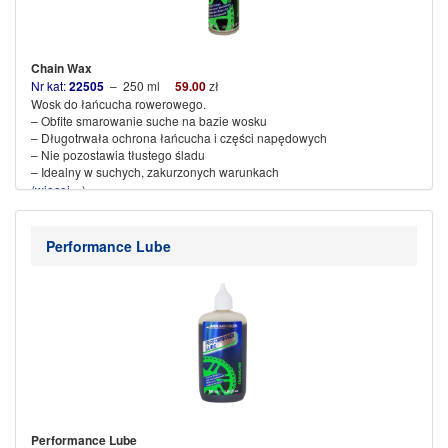
Chain Wax
Nr kat:
22505
– 250 ml
59.00
zł
Wosk do łańcucha rowerowego.
– Obfite smarowanie suche na bazie wosku
– Długotrwała ochrona łańcucha i części napędowych
– Nie pozostawia tłustego śladu
– Idealny w suchych, zakurzonych warunkach
(więcej…)
Performance Lube
Performance Lube