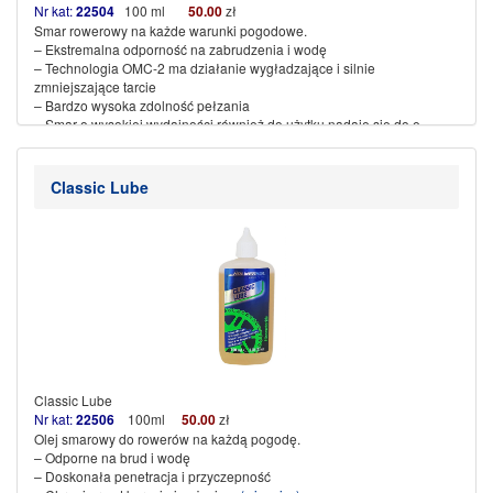
Nr kat:
22504
100 ml
50.00
zł
Smar rowerowy na każde warunki pogodowe.
– Ekstremalna odporność na zabrudzenia i wodę
– Technologia OMC-2 ma działanie wygładzające i silnie
zmniejszające tarcie
– Bardzo wysoka zdolność pełzania
– Smar o wysokiej wydajności również do użytku
nadaje się do e-
rowerów
– Test „ROWER” 11/2020: „bardzo dobry”
(więcej…)
Classic Lube
Classic Lube
Nr kat:
22506
100ml
50.00
zł
Olej smarowy do rowerów na każdą pogodę.
– Odporne na brud i wodę
– Doskonała penetracja i przyczepność