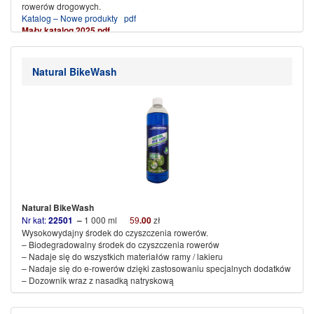
rowerów drogowych.
Katalog – Nowe produkty pdf
Mały katalog 2025 pdf
.
(więcej…)
Natural BikeWash
Natural BikeWash
Nr kat:
22501
–
1 000 ml
59
.00
zł
Wysokowydajny środek do czyszczenia rowerów.
– Biodegradowalny środek do czyszczenia rowerów
– Nadaje się do wszystkich materiałów ramy / lakieru
– Nadaje się do e-rowerów dzięki zastosowaniu specjalnych dodatków
– Dozownik wraz z nasadką natryskową
(więcej…)