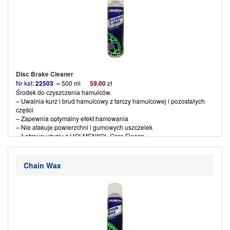
Disc Brake Cleaner
Nr kat:
22503 –
500 ml
59
.00
zł
Środek do czyszczenia hamulców.
– Uwalnia kurz i brud hamulcowy z tarczy hamulcowej
i pozostałych
części
– Zapewnia optymalny efekt hamowania
– Nie atakuje powierzchni i gumowych uszczelek
– Łatwy w użyciu z HOLMENKOL Care Fleece
(więcej…)
Chain Wax