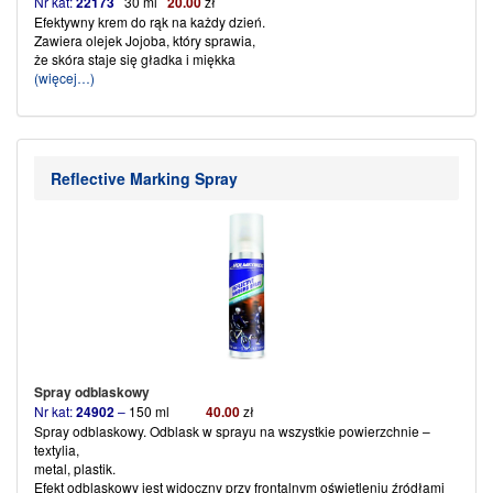
Nr kat:
22173
30 ml
20.00
zł
Efektywny krem do rąk na każdy dzień.
Zawiera olejek Jojoba, który sprawia,
że skóra staje się gładka i miękka
(więcej…)
Reflective Marking Spray
Spray odblaskowy
Nr kat:
24902
–
150 ml
40
.
00
zł
Spray odblaskowy. Odblask w sprayu na wszystkie powierzchnie –
textylia,
metal, plastik.
Efekt odblaskowy jest widoczny przy frontalnym oświetleniu źródłami