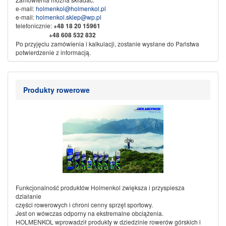
e-mail:
holmenkol@holmenkol.pl
e-mail:
holmenkol.sklep@wp.pl
telefonicznie:
+48
18 20 15961
+48 608 532 832
Po przyjęciu zamówienia i kalkulacji, zostanie wysłane do Państwa
potwierdzenie z informacją.
Sprzedaż wysyłkowa za pobraniem, przedpłata na konto bankowe.
Dane do przelewu:
Nikliński Jacek Export Import
Produkty rowerowe
KAMI
w spadku
34-500 Zakopane ul. Piłsudskiego 61b
Nr konta:
71 1600 1042 0002 0142 3523 3001
Ze sportowym pozdrowieniem
KAMI SPORT
Funkcjonalność produktów Holmenkol zwiększa i przyspiesza
działanie
części rowerowych i chroni cenny sprzęt sportowy.
Jest on wówczas odporny na ekstremalne obciążenia.
HOLMENKOL wprowadził produkty w dziedzinie rowerów górskich i