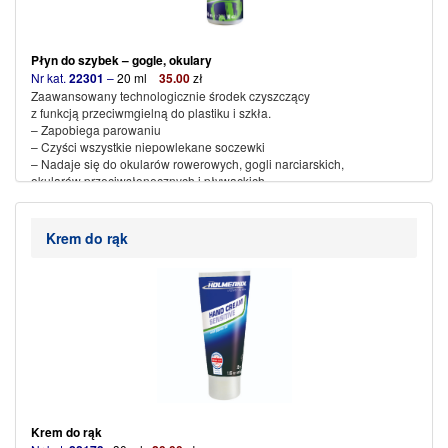
Płyn do szybek – gogle, okulary
Nr kat.
22301
–
20 ml
35
.00
zł
Zaawansowany technologicznie środek czyszczący
z funkcją przeciwmgielną do plastiku i szkła.
– Zapobiega parowaniu
– Czyści wszystkie niepowlekane soczewki
– Nadaje się do okularów rowerowych, gogli narciarskich,
okularów przeciwsłonecznych i pływackich.
(więcej…)
Krem do rąk
Krem do rąk