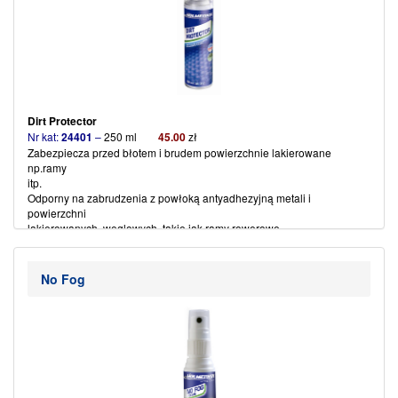
Dirt Protector
Nr kat:
24401
–
250 ml
45.00
zł
Zabezpiecza przed błotem i brudem powierzchnie lakierowane
np.ramy
itp.
Odporny na zabrudzenia z powłoką antyadhezyjną metali i
powierzchni
lakierowanych, węglowych, takie jak ramy rowerowe.
Z wbudowanym Lotus-Hybrid-Matrix szczególnie odporny na wodę,
brud i
olej.
No Fog
Ze względu na swoją wyjątkową strukturę, zmniejsza o 80 %
zanieczyszczenia powierzchni ramy i innych części metalowych.
Koniec z męczącym czyszczeniem.
Wystarczy spłukać pozostałości brudu samą wodą.
Gotowe.
(więcej…)