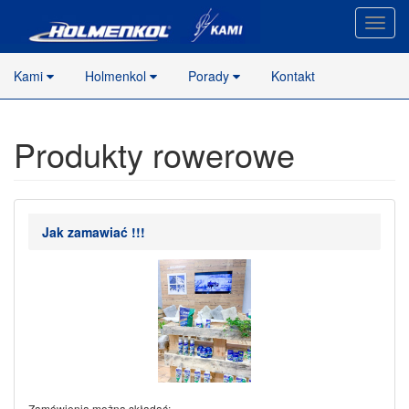
Nawig
stron
Kami
Holmenkol
Porady
Kontakt
Produkty rowerowe
Jak zamawiać !!!
Zamówienia można składać: