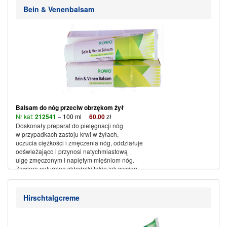
Bein & Venenbalsam
Balsam do nóg przeciw obrzękom żył
Nr kat:
212541
–
100 ml
60
.00
zł
Doskonały preparat do pielęgnacji nóg
w przypadkach zastoju krwi w żyłach,
uczucia ciężkości i zmęczenia nóg, oddziałuje
odświeżająco i przynosi natychmiastową
ulgę zmęczonym i napiętym mięśniom nóg.
Zawiera naturalne składniki takie jak wyciąg
z kasztanowca oraz olejki zapewniające uczucie odprężenia,
wyciąg z aloesu zapewnia optymalne nawilżenie skóry.
Hirschtalgcreme