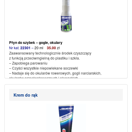
Płyn do szybek – gogle, okulary
Nr kat.
22301
–
20 ml
35
.00
zł
Zaawansowany technologicznie środek czyszczący
z funkcją przeciwmgielną do plastiku i szkła.
– Zapobiega parowaniu
– Czyści wszystkie niepowlekane soczewki
– Nadaje się do okularów rowerowych, gogli narciarskich,
okularów przeciwsłonecznych i pływackich.
(więcej…)
Krem do rąk