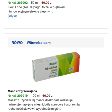
Nr kat:
203002
–
50 ml
6
0
.00
zł
Flexi Forte (żel Harpago) to żel o głębokim
i innowacyjnym efekcie cieplnym.
(więcej…)
RÖWO – Wärmebalsam
Maść rozgrzewająca
Nr kat:
203019
–
100 ml
60
.
00
zł
Masaż z użyciem tej maści, doskonale relaksuje
i niweluje napięcie mięśni, bóle stawowe i usprawnia
ruchomość stawów i wydolność mięśni.