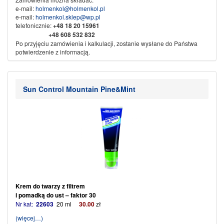
e-mail:
holmenkol@holmenkol.pl
e-mail:
holmenkol.sklep@wp.pl
telefonicznie:
+48
18 20 15961
+48 608 532 832
Po przyjęciu zamówienia i kalkulacji, zostanie wysłane do Państwa
potwierdzenie z informacją.
Sprzedaż wysyłkowa za pobraniem, przedpłata na konto bankowe.
Dane do przelewu:
Nikliński Jacek Export Import
Sun Control Mountain Pine&Mint
KAMI
w spadku
34-500 Zakopane ul. Piłsudskiego 61b
Nr konta:
71 1600 1042 0002 0142 3523 3001
Ze sportowym pozdrowieniem
KAMI SPORT
Krem do twarzy z filtrem
i pomadką do ust – faktor 30
Nr kat:
22603
20 ml
30
.00
zł
(więcej…)