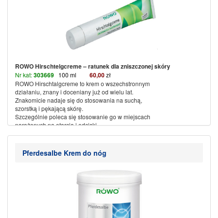
ROWO Hirschtelgcreme – ratunek dla zniszczonej skóry
Nr kat:
303669
100 ml
60,00
zł
ROWO Hirschtalgcreme to krem o wszechstronnym
działaniu, znany i doceniany już od wielu lat.
Znakomicie nadaje się do stosowania na suchą,
szorstką i pękającą skórę.
Szczególnie poleca się stosowanie go w miejscach
narażonych na otarcia i odciski.
Krem lubiany jest przez sportowców, długodystansowych
chodziarzy, turystów górskich i rowerzystów.
(więcej…)
Pferdesalbe Krem do nóg