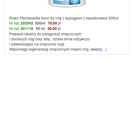
Rowo Pfelrdesalbe krem do nóg z wyciągiem z kasztanowca 500ml
Nr kat:
202542
500ml
70.00
zł
Nr kat:
201118
50 ml
2
0.00
zł
Preparat idealny do pielęgnacji zmęczonych
i obolałych nóg oraz stóp, działa silnie odżywczo
i odświeżająco na zmęczone nogi.
Wspomaga regenerację zmęczonych mięśni nóg.
(więcej…)