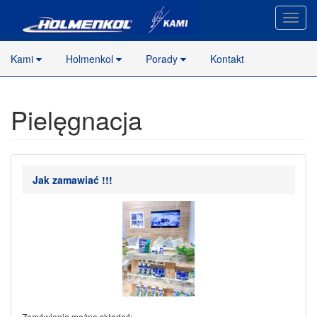
Nawig
stron
Kami
Holmenkol
Porady
Kontakt
Pielęgnacja
Jak zamawiać !!!
Zamówienia można składać: