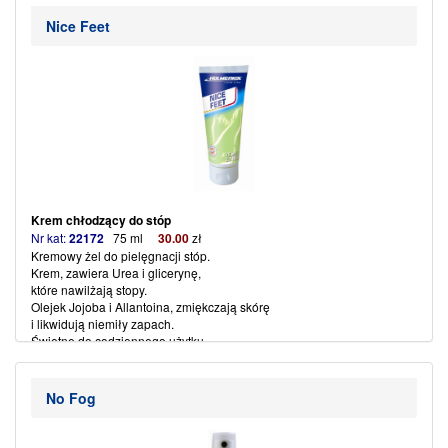
Nice Feet
Krem chłodzący do stóp
Nr kat:
22172
75 ml
30.00
zł
Kremowy żel do pielęgnacji stóp.
Krem, zawiera Urea i glicerynę,
które nawilżają stopy.
Olejek Jojoba i Allantoina, zmiękczają skórę
i likwidują niemiły zapach.
Świetne do codziennego użytku.
No Fog