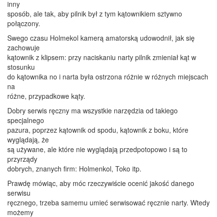
inny
sposób, ale tak, aby pilnik był z tym kątownikiem sztywno
połączony.
Swego czasu Holmekol kamerą amatorską udowodnił, jak się
zachowuje
kątownik z klipsem: przy naciskaniu narty pilnik zmieniał kąt w
stosunku
do kątownika no i narta była ostrzona różnie w różnych miejscach
na
różne, przypadkowe kąty.
Dobry serwis ręczny ma wszystkie narzędzia od takiego
specjalnego
pazura, poprzez kątownik od spodu, kątownik z boku, które
wyglądają, że
są używane, ale które nie wyglądają przedpotopowo i są to
przyrządy
dobrych, znanych firm: Holmenkol, Toko itp.
Prawdę mówiąc, aby móc rzeczywiście ocenić jakość danego
serwisu
ręcznego, trzeba samemu umieć serwisować ręcznie narty. Wtedy
możemy