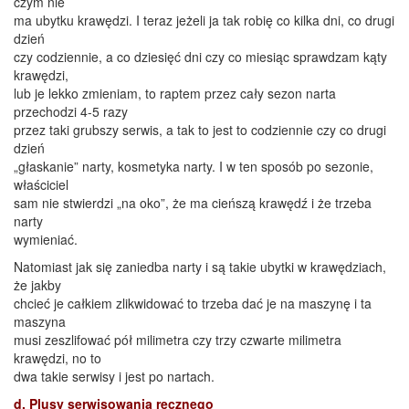
czym nie
ma ubytku krawędzi. I teraz jeżeli ja tak robię co kilka dni, co drugi
dzień
czy codziennie, a co dziesięć dni czy co miesiąc sprawdzam kąty
krawędzi,
lub je lekko zmieniam, to raptem przez cały sezon narta
przechodzi 4-5 razy
przez taki grubszy serwis, a tak to jest to codziennie czy co drugi
dzień
„głaskanie” narty, kosmetyka narty. I w ten sposób po sezonie,
właściciel
sam nie stwierdzi „na oko”, że ma cieńszą krawędź i że trzeba
narty
wymieniać.
Natomiast jak się zaniedba narty i są takie ubytki w krawędziach,
że jakby
chcieć je całkiem zlikwidować to trzeba dać je na maszynę i ta
maszyna
musi zeszlifować pół milimetra czy trzy czwarte milimetra
krawędzi, no to
dwa takie serwisy i jest po nartach.
d. Plusy serwisowania ręcznego