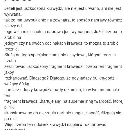
Jeżeli jest uszkodzona krawędź, ale nie jest urwana, ani nie jest
wyrwana,
tak że ma uwypuklenie na zewnątrz, to sposób naprawy również
zależy od
tego w ilu miejscach ta naprawa jest wymagana. Jeżeli trzeba to
zrobić na
jednym czy na dwóch odcinakach krawędzi to można to zrobić
ręcznie.
Służą do tego specjalne kamienie oksydowe, którymi ręcznie
trzeba
zeszlifować uszkodzony fragment krawędzi, trzeba ten fragment
jakby
rozhartować. Dlaczego? Dlatego, że gdy jadący 50 km/godz. i
ważący 80 kg
narciarz uderzy krawędzią narty o kamień, to w tym momencie
ten
fragment krawędzi „hartuje się” na zupełnie inną twardość, której
pilniki
skonstruowane do ostrzenia nart nie mogą „złapać”, ślizgają się
po niej.
Więc trzeba ten odcinek krawędzi najpierw rozhartować i
zeszlifować,