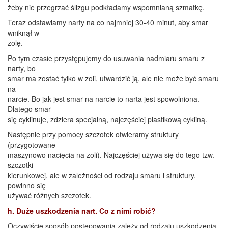
żeby nie przegrzać ślizgu podkładamy wspomnianą szmatkę.
Teraz odstawiamy narty na co najmniej 30-40 minut, aby smar
wniknął w
zolę.
Po tym czasie przystępujemy do usuwania nadmiaru smaru z
narty, bo
smar ma zostać tylko w zoli, utwardzić ją, ale nie może być smaru
na
narcie. Bo jak jest smar na narcie to narta jest spowolniona.
Dlatego smar
się cyklinuje, zdziera specjalną, najczęściej plastikową cykliną.
Następnie przy pomocy szczotek otwieramy struktury
(przygotowane
maszynowo nacięcia na zoli). Najczęściej używa się do tego tzw.
szczotki
kierunkowej, ale w zależności od rodzaju smaru i struktury,
powinno się
używać różnych szczotek.
h. Duże uszkodzenia nart. Co z nimi robić?
Oczywiście sposób postępowania zależy od rodzaju uszkodzenia.