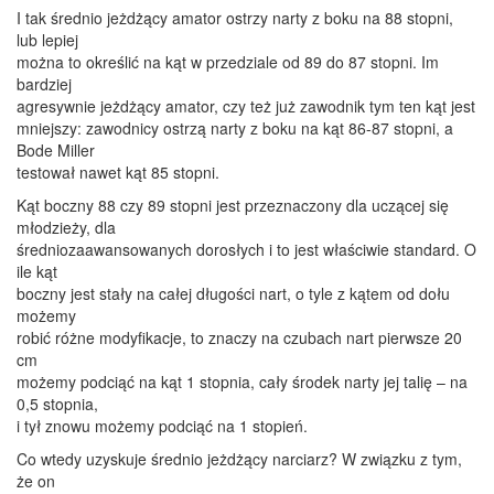
I tak średnio jeżdżący amator ostrzy narty z boku na 88 stopni,
lub lepiej
można to określić na kąt w przedziale od 89 do 87 stopni. Im
bardziej
agresywnie jeżdżący amator, czy też już zawodnik tym ten kąt jest
mniejszy: zawodnicy ostrzą narty z boku na kąt 86-87 stopni, a
Bode Miller
testował nawet kąt 85 stopni.
Kąt boczny 88 czy 89 stopni jest przeznaczony dla uczącej się
młodzieży, dla
średniozaawansowanych dorosłych i to jest właściwie standard. O
ile kąt
boczny jest stały na całej długości nart, o tyle z kątem od dołu
możemy
robić różne modyfikacje, to znaczy na czubach nart pierwsze 20
cm
możemy podciąć na kąt 1 stopnia, cały środek narty jej talię – na
0,5 stopnia,
i tył znowu możemy podciąć na 1 stopień.
Co wtedy uzyskuje średnio jeżdżący narciarz? W związku z tym,
że on