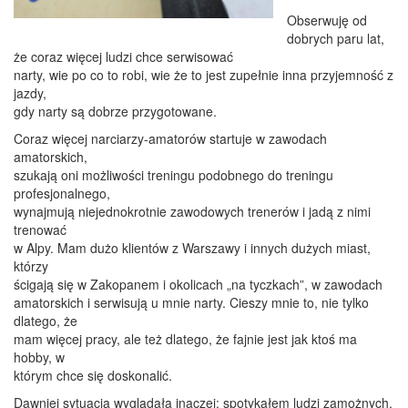
Obserwuję od
dobrych paru lat,
że coraz więcej ludzi chce serwisować
narty, wie po co to robi, wie że to jest zupełnie inna przyjemność z
jazdy,
gdy narty są dobrze przygotowane.
Coraz więcej narciarzy-amatorów startuje w zawodach
amatorskich,
szukają oni możliwości treningu podobnego do treningu
profesjonalnego,
wynajmują niejednokrotnie zawodowych trenerów i jadą z nimi
trenować
w Alpy. Mam dużo klientów z Warszawy i innych dużych miast,
którzy
ścigają się w Zakopanem i okolicach „na tyczkach”, w zawodach
amatorskich i serwisują u mnie narty. Cieszy mnie to, nie tylko
dlatego, że
mam więcej pracy, ale też dlatego, że fajnie jest jak ktoś ma
hobby, w
którym chce się doskonalić.
Dawniej sytuacja wyglądała inaczej: spotykałem ludzi zamożnych,