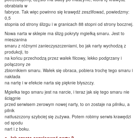
obrabiała w
fabryce. Tak więc powinno się krawędź zeszlifować, powiedzmy:
0,5
stopnia od strony ślizgu i w granicach 88 stopni od strony bocznej.
Nowa narta w sklepie ma ślizg pokryty mgiełką smaru. Jest to
mieszanina
smaru z różnymi zanieczyszczeniami, bo jak narty wychodzą z
produkcji, to
na końcu przechodzą przez wałek filcowy, lekko podgrzany i
połączony ze
zbiornikiem smaru. Wałek się obraca, pobiera trochę tego smaru i
nakłada
na nartę i w efekcie narta się pięknie błyszczy.
Mgiełka tego smaru jest na narcie, i teraz jak się tego smaru nie
ściągnie
przed serwisem zerowym nowej narty, to on zostaje na pilniku, a
pilnik
natłuszczony szybciej się zużywa. Potem robimy serwis krawędzi
od spodu
nart i z boku.
c. Jak często serwisować narty ?