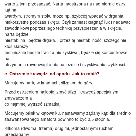
warto z tym przesadzać. Narta naostrzona na nadmiernie ostry
kąt na
twardym, stromym stoku może np. szybciej wpadać w drgania,
niekorzystne podczas skrętu. Czyli zamiast ciągnąć łuk i nadawać
zawodnikowi poprzez jego technikę przyspieszenia w skręcie,
narta będzie
niestabilna i będzie drgała. I przez tę niestabilność, szczególnie
ktoś słabszy
technicznie będzie tracił a nie zyskiwał, będzie się koncentrował
na
utrzymaniu równowagi a nie na jeździe i uzyskiwaniu szybkości.
e. Ostrzenie krawędzi od spodu. Jak to robić?
Mocujemy nartę w imadłach, ślizgiem do góry.
Przed ostrzeniem najlepiej zmyć ślizg i krawędź specjalnym
zmywaczem a
co najmniej wytrzeć szmatką.
Mocujemy pilnik w kątowniku, nastawiamy żądany kąt: dla średnio
zaawansowanego amatora powinno to być 0,5 stopnia.
Kilkoma (dwoma, trzema) długimi, jednostajnymi ruchami
przeciągamy