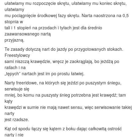
ułatwiamy mu rozpoczęcie skrętu, ułatwiamy mu koniec skrętu,
ułatwiamy
mu pociągnięcie środkowej fazy skrętu. Narta naostrzona na 0,5
stopnia w
tali i 1 stopień na przodach i tyłach jest dla średnio
zaawansowanego nartą
przyjazną.
Te zasady dotyczą nart do jazdy po przygotowanych stokach.
Freestylowcy
sami niszczą krawędzie, wręcz je zaokrąglają, bo jeżdżą po
railach i na
„tępych” nartach jest im po prostu łatwiej.
Narty freeridowe, na których się jeździ po puszystym śniegu,
serwisuje się
mniej, bo komu na puszysty śnieg potrzebna jest krawędź; tam
kąty
krawędzi w sumie nie mają nawet sensu, więc serwisowanie takiej
narty
jest rzadsze.
Kąt od spodu łączy się kątem z boku dając całkowitą ostrość
narty i nie