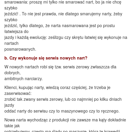
smarowania: proszę mi tylko nie smarować nart, bo ja nie chcę
szybko
jeździć! . To nie jest prawda, nie dlatego smarujemy narty, żeby
szybko
jeździć, tylko dlatego, że narta nasmarowana jest po prostu
łatwiejsza do
jazdy i każdą ewolucję: ześlizgu czy skrętu łatwiej się wykonuje na
nartach
posmarowanych.
b. Czy wykonuje się serwis nowych nart?
W nowych nartach robi się tzw. serwis zerowy zwłaszcza dla
dobrych,
ambitnych narciarzy.
Klienci, kupując narty, wiedzą coraz częściej, że trzeba je
zaserwisować:
zrobić tak zwany serwis zerowy, lub co najmniej po kilku dniach
jazdy
oddać narty do serwisu czy to maszynowego czy to ręcznego.
Nowa narta wychodząc z produkcji nie zawsze ma kąty dokładnie
takie jak
potrzebujemy, często ma ślady po maszynie, która tę krawędź