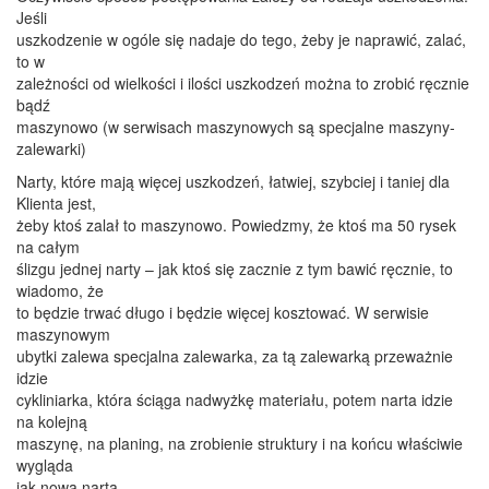
Jeśli
uszkodzenie w ogóle się nadaje do tego, żeby je naprawić, zalać,
to w
zależności od wielkości i ilości uszkodzeń można to zrobić ręcznie
bądź
maszynowo (w serwisach maszynowych są specjalne maszyny-
zalewarki)
Narty, które mają więcej uszkodzeń, łatwiej, szybciej i taniej dla
Klienta jest,
żeby ktoś zalał to maszynowo. Powiedzmy, że ktoś ma 50 rysek
na całym
ślizgu jednej narty – jak ktoś się zacznie z tym bawić ręcznie, to
wiadomo, że
to będzie trwać długo i będzie więcej kosztować. W serwisie
maszynowym
ubytki zalewa specjalna zalewarka, za tą zalewarką przeważnie
idzie
cykliniarka, która ściąga nadwyżkę materiału, potem narta idzie
na kolejną
maszynę, na planing, na zrobienie struktury i na końcu właściwie
wygląda
jak nowa narta.