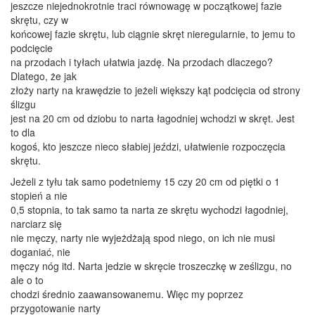
jeszcze niejednokrotnie traci równowagę w początkowej fazie
skrętu, czy w
końcowej fazie skrętu, lub ciągnie skręt nieregularnie, to jemu to
podcięcie
na przodach i tyłach ułatwia jazdę. Na przodach dlaczego?
Dlatego, że jak
złoży narty na krawędzie to jeżeli większy kąt podcięcia od strony
ślizgu
jest na 20 cm od dziobu to narta łagodniej wchodzi w skręt. Jest
to dla
kogoś, kto jeszcze nieco słabiej jeździ, ułatwienie rozpoczęcia
skrętu.
Jeżeli z tyłu tak samo podetniemy 15 czy 20 cm od piętki o 1
stopień a nie
0,5 stopnia, to tak samo ta narta ze skrętu wychodzi łagodniej,
narciarz się
nie męczy, narty nie wyjeżdżają spod niego, on ich nie musi
doganiać, nie
męczy nóg itd. Narta jedzie w skręcie troszeczkę w ześlizgu, no
ale o to
chodzi średnio zaawansowanemu. Więc my poprzez
przygotowanie narty