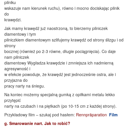
pilniku
wskazuje nam kierunek ruchu), równo i mocno dociskając pilnik
do
krawędzi.
Jak mamy krawędź już naostrzoną, to bierzemy pilniczek
diamentowy i tym
pilniczkiem diamentowym szlifujemy krawędź od strony ślizgu i od
strony
bocznej (również po 2-3 równe, długie pociągnięcia). Co daje
nam pilniczek
diamentowy Wygładza krawędzie i zmniejsza ich nadmierną
agresywność i
w efekcie powoduje, że krawędź jest jednocześnie ostra, ale i
przyjazna do
pracy narty na śniegu.
Na koniec możemy specjalną gumką z opiłkami metalu lekko
przytępić
narty na czubach i na piętkach (po 10-15 cm z każdej strony).
Przykładowy film – szukaj pod hasłem:
Rennpräparation
Film
g. Smarowanie nart. Jak to robić?