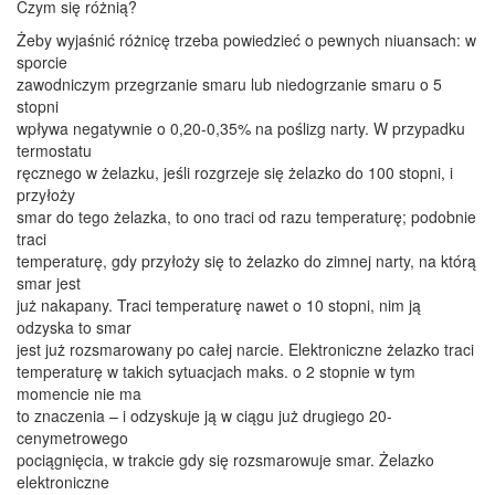
Czym się różnią?
Żeby wyjaśnić różnicę trzeba powiedzieć o pewnych niuansach: w
sporcie
zawodniczym przegrzanie smaru lub niedogrzanie smaru o 5
stopni
wpływa negatywnie o 0,20-0,35% na poślizg narty. W przypadku
termostatu
ręcznego w żelazku, jeśli rozgrzeje się żelazko do 100 stopni, i
przyłoży
smar do tego żelazka, to ono traci od razu temperaturę; podobnie
traci
temperaturę, gdy przyłoży się to żelazko do zimnej narty, na którą
smar jest
już nakapany. Traci temperaturę nawet o 10 stopni, nim ją
odzyska to smar
jest już rozsmarowany po całej narcie. Elektroniczne żelazko traci
temperaturę w takich sytuacjach maks. o 2 stopnie w tym
momencie nie ma
to znaczenia – i odzyskuje ją w ciągu już drugiego 20-
cenymetrowego
pociągnięcia, w trakcie gdy się rozsmarowuje smar. Żelazko
elektroniczne