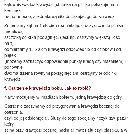
kątownik wzdłuż krawędzi (strzałka na pilniku pokazuje nam
kierunek
ruchu) mocno, z jednakową siłą dociskając go do krawędzi.
Zmieniamy kąt na 1 stopień (pamiętając o oczyszczeniu pilnika
metalową
szczotką co kilka pociągnięć, (jeśli np. ostrzymy większą ilość
nart),
odmierzamy 15-20 cm krawędzi odpowiednio od dziobów i od
piętek
(możemy zaznaczyć odpowiednie punkty kredą czy mazakiem) i
ponownie
dwoma-trzema równymi pociągnięciami ostrzymy te odcinki
krawędzi.
f. Ostrzenie krawędzi z boku. Jak to robić?
Narty mocujemy w imadłach bokiem, jedną krawędzią do góry.
Ostrzenie zaczynamy od przygotowania krawędzi bocznej do
ostrzenia,
czyli od jej odsłonięcia . Służy do tego specjalny nożyk tzw. pazur,
który
ścina przy krawędzi bocznej nadmiar materiału czyli plastiku, a w