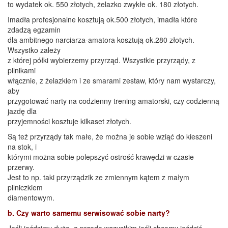
to wydatek ok. 550 złotych, żelazko zwykłe ok. 180 złotych.
Imadła profesjonalne kosztują ok.500 złotych, imadła które
zdadzą egzamin
dla ambitnego narciarza-amatora kosztują ok.280 złotych.
Wszystko zależy
z której półki wybierzemy przyrząd. Wszystkie przyrządy, z
pilnikami
włącznie, z żelazkiem i ze smarami zestaw, który nam wystarczy,
aby
przygotować narty na codzienny trening amatorski, czy codzienną
jazdę dla
przyjemności kosztuje kilkaset złotych.
Są też przyrządy tak małe, że można je sobie wziąć do kieszeni
na stok, i
którymi można sobie polepszyć ostrość krawędzi w czasie
przerwy.
Jest to np. taki przyrządzik ze zmiennym kątem z małym
pilniczkiem
diamentowym.
b. Czy warto samemu serwisować sobie narty?
Jeśli jeździmy dużo, a przede wszystkim jeśli chcemy jeździć