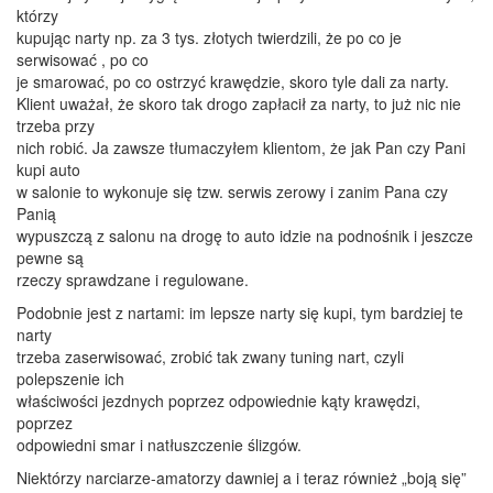
którzy
kupując narty np. za 3 tys. złotych twierdzili, że po co je
serwisować , po co
je smarować, po co ostrzyć krawędzie, skoro tyle dali za narty.
Klient uważał, że skoro tak drogo zapłacił za narty, to już nic nie
trzeba przy
nich robić. Ja zawsze tłumaczyłem klientom, że jak Pan czy Pani
kupi auto
w salonie to wykonuje się tzw. serwis zerowy i zanim Pana czy
Panią
wypuszczą z salonu na drogę to auto idzie na podnośnik i jeszcze
pewne są
rzeczy sprawdzane i regulowane.
Podobnie jest z nartami: im lepsze narty się kupi, tym bardziej te
narty
trzeba zaserwisować, zrobić tak zwany tuning nart, czyli
polepszenie ich
właściwości jezdnych poprzez odpowiednie kąty krawędzi,
poprzez
odpowiedni smar i natłuszczenie ślizgów.
Niektórzy narciarze-amatorzy dawniej a i teraz również „boją się”