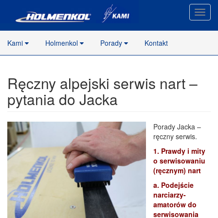
Nawig
stron
Kami
Holmenkol
Porady
Kontakt
Ręczny alpejski serwis nart –
pytania do Jacka
Porady Jacka –
ręczny serwis.
1. Prawdy i mity
o serwisowaniu
(ręcznym) nart
a. Podejście
narciarzy-
amatorów do
serwisowania