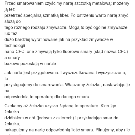
Przed smarowaniem czyścimy nartę szczotką metalową; możemy
ją też
przetrzeć specjalną szmatką fiber. Po ostrzeniu warto nartę zmyć
służą do
tego różnego rodzaju zmywacze. Mogą to być ogólne zmywacze
lub też
dużo bardziej wyrafinowane jak na przykład zmywacze w
technologii
nano-CFC: one zmywają tylko fluorowe smary (stąd nazwa CFC)
a smary
bazowe pozostają w narcie
Jak narta jest przygotowana: i wyszczotkowana i wyczyszczona,
to
przystępujemy do smarowania. Włączamy żelazko, nastawiając je
na
odpowiednią temperaturę dla danego smaru.
Czekamy aż żelazko uzyska żądaną temperaturę. Kierując
żelazko
dzióbkiem w dół (jednym z czterech) i przykładając smar do
żelazka,
nakapujemy na nartę odpowiednią ilość smaru. Pilnujemy, aby nie