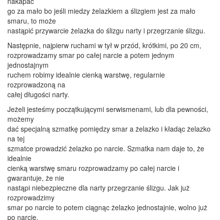
nakapać
go za mało bo jeśli miedzy żelazkiem a ślizgiem jest za mało
smaru, to może
nastąpić przywarcie żelazka do ślizgu narty i przegrzanie ślizgu.
Następnie, najpierw ruchami w tył w przód, krótkimi, po 20 cm,
rozprowadzamy smar po całej narcie a potem jednym
jednostajnym
ruchem robimy idealnie cienką warstwę, regularnie
rozprowadzoną na
całej długości narty.
Jeżeli jesteśmy początkującymi serwismenami, lub dla pewności,
możemy
dać specjalną szmatkę pomiędzy smar a żelazko i kładąc żelazko
na tej
szmatce prowadzić żelazko po narcie. Szmatka nam daje to, że
idealnie
cienką warstwę smaru rozprowadzamy po całej narcie i
gwarantuje, że nie
nastąpi niebezpieczne dla narty przegrzanie ślizgu. Jak już
rozprowadzimy
smar po narcie to potem ciągnąc żelazko jednostajnie, wolno już
po narcie,