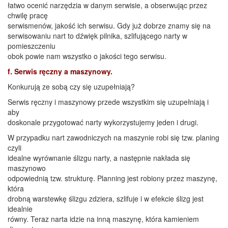
łatwo ocenić narzędzia w danym serwisie, a obserwując przez
chwilę pracę
serwismenów, jakość ich serwisu. Gdy już dobrze znamy się na
serwisowaniu nart to dźwięk pilnika, szlifującego narty w
pomieszczeniu
obok powie nam wszystko o jakości tego serwisu.
f. Serwis ręczny a maszynowy.
Konkurują ze sobą czy się uzupełniają?
Serwis ręczny i maszynowy przede wszystkim się uzupełniają i
aby
doskonale przygotować narty wykorzystujemy jeden i drugi.
W przypadku nart zawodniczych na maszynie robi się tzw. planing
czyli
idealne wyrównanie ślizgu narty, a następnie nakłada się
maszynowo
odpowiednią tzw. strukturę. Planning jest robiony przez maszynę,
która
drobną warstewkę ślizgu zdziera, szlifuje i w efekcie ślizg jest
idealnie
równy. Teraz narta idzie na inną maszynę, która kamieniem