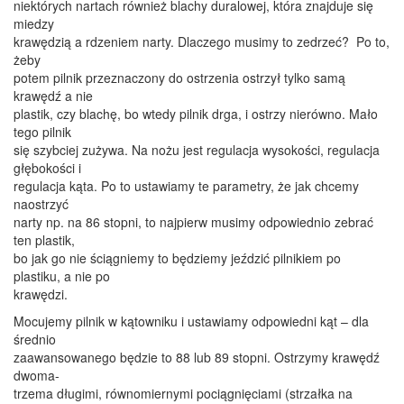
niektórych nartach również blachy duralowej, która znajduje się
miedzy
krawędzią a rdzeniem narty. Dlaczego musimy to zedrzeć? Po to,
żeby
potem pilnik przeznaczony do ostrzenia ostrzył tylko samą
krawędź a nie
plastik, czy blachę, bo wtedy pilnik drga, i ostrzy nierówno. Mało
tego pilnik
się szybciej zużywa. Na nożu jest regulacja wysokości, regulacja
głębokości i
regulacja kąta. Po to ustawiamy te parametry, że jak chcemy
naostrzyć
narty np. na 86 stopni, to najpierw musimy odpowiednio zebrać
ten plastik,
bo jak go nie ściągniemy to będziemy jeździć pilnikiem po
plastiku, a nie po
krawędzi.
Mocujemy pilnik w kątowniku i ustawiamy odpowiedni kąt – dla
średnio
zaawansowanego będzie to 88 lub 89 stopni. Ostrzymy krawędź
dwoma-
trzema długimi, równomiernymi pociągnięciami (strzałka na