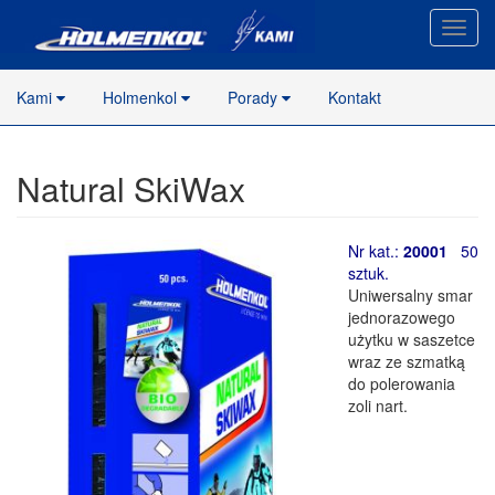
Nawig
stron
Kami
Holmenkol
Porady
Kontakt
Natural SkiWax
Nr kat.:
20001
50
sztuk.
Uniwersalny smar
jednorazowego
użytku w saszetce
wraz ze szmatką
do polerowania
zoli nart.