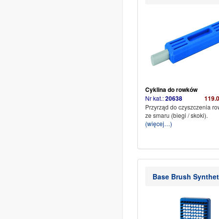
Cyklina do rowków
Nr kat.:
20638
119.
Przyrząd do czyszczenia ro
ze smaru (biegi / skoki).
(więcej…)
Base Brush Synthet