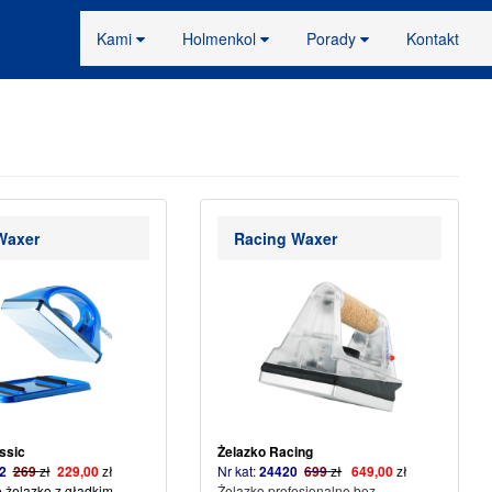
Kami
Holmenkol
Porady
Kontakt
Waxer
Racing Waxer
ssic
Żelazko Racing
02
269
zł
229,00
zł
Nr kat:
24420
69
9
zł
649,00
zł
 żelazko z gładkim
Żelazko profesjonalne bez