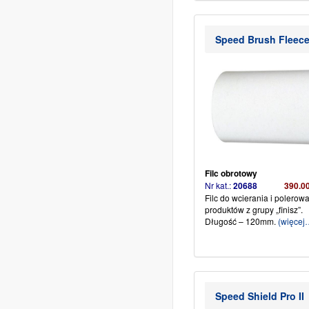
Speed Brush Fleec
Filc obrotowy
Nr kat.:
20688
390.0
Filc do wcierania i polerow
produktów z grupy „finisz”.
Długość – 120mm.
(więcej
Speed Shield Pro II