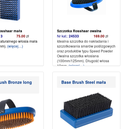
osshaar mała
Szczotka Rosshaar
owalna
4513
75.00
zł
Nr kat.:
24533
169.00
zł
naturalnego włosia mała
Idealna szczotka do nakładania i
mm).
(więcej…)
szczotkowania smarów poślizgowych
oraz produktów typu Speed Powder
Owalna szczotka włosiana
(100mm/125mm). Długość włosa
10mm.
(więcej…)
ush Bronze long
Base Brush Steel mała