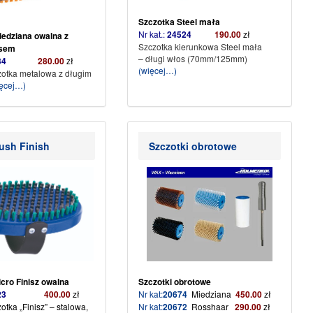
Szczotka Steel mała
Nr kat.:
24524
190.00
zł
iedziana owalna
z
Szczotka kierunkowa Steel mała
osem
– długi włos (70mm/125mm)
4534
280.00
zł
(więcej…)
otka metalowa z długim
ęcej…)
ush Finish
Szczotki obrotowe
cro Finisz owalna
Szczotki obrotowe
4523
400
.00
zł
Nr kat:
20674
Miedziana
450.00
zł
tka „Finisz” – stalowa,
Nr kat:
20672
Rosshaar
290.00
zł