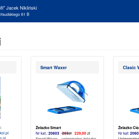
I" Jacek Nikliński
iłsudskiego 61 B
i
Smart Waxer
Clasic 
:
Żelazko Smart
Żelazko Cla
ol.pl
Nr kat.:
20603
269
zł
229,00
zł
Nr kat:
206
p.pl
Smart Waxer – uniwersalne żelazko
Uniwersalne