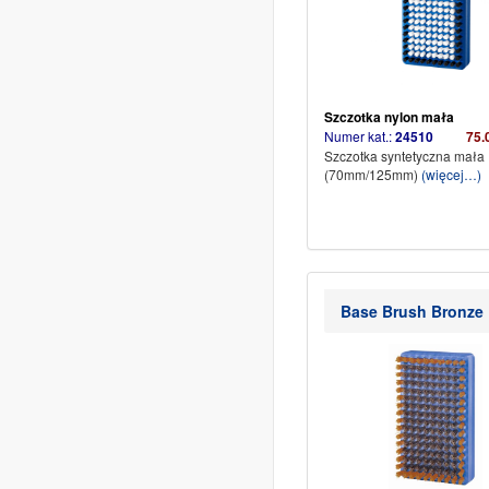
Szczotka nylon mała
Numer kat.:
24510
75.
Szczotka syntetyczna mała
(70mm/125mm)
(więcej…)
Base Brush Bronze