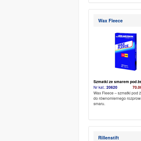
Wax Fleece
Szmatki ze smarem pod ż
Nr kat.:
20620
7
0.0
Wax Fleece – szmatki pod 
do równomiernego rozprow
smaru.
Rillenstift