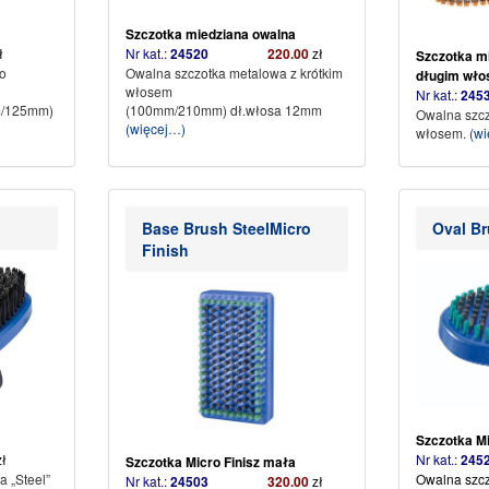
Szczotka miedziana owalna
zł
Nr kat.:
24520
220.00
zł
Szczotka m
o
Owalna szczotka metalowa z krótkim
długim wł
włosem
Nr kat.:
2
m/125mm)
(100mm/210mm) dł.włosa 12mm
Owalna szcz
(więcej…)
włosem.
(wi
Base Brush SteelMicro
Oval Br
Finish
Szczotka Mi
zł
Nr kat.:
2
Szczotka Micro Finisz mała
 „Steel”
Owalna szczo
Nr kat.:
24503
320.00
zł