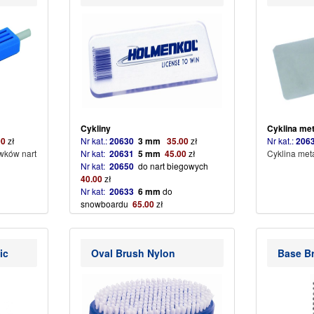
Cykliny
Cyklina
00
zł
Nr kat.:
20630
3 mm
35
.
00
zł
Nr kat.:
2
wków nart
Nr kat:
20631
5 mm
45
.00
zł
Cyklina met
Nr kat:
20650
do nart biegowych
40.00
zł
Nr kat:
20633
6 mm
do
snowboardu
6
5.00
zł
(więcej…)
ic
Oval Brush Nylon
Base B