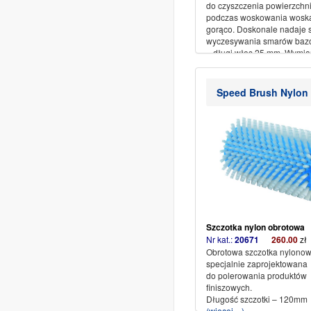
do czyszczenia powierzchni
podczas woskowania wosk
gorąco. Doskonale nadaje s
wyczesywania smarów baz
– długi włos 25 mm. Wymia
(100mm/210mm)
(więcej…)
Speed Brush Nylon
Szczotka nylon obrotowa
Nr kat.:
20671
260.00
z
Obrotowa szczotka nylono
specjalnie zaprojektowana
do polerowania produktów
finiszowych.
Długość szczotki – 120mm
(więcej…)