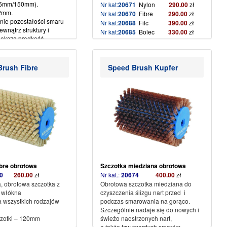
95mm/150mm).
Nr kat:
20671
Nylon
290.00
zł
2mm.
Nr kat:
20670
Fibre
290.00
zł
nie pozostałości smaru
Nr kat:
20688
Filc
390.00
zł
wnątrz struktury i
Nr kat:
20685
Bolec
330.00
zł
ększą prędkość.
Nr kat:
20689
Bolec z osłoną
330.00
daje się do produktów
owych.
(więcej…)
w sporcie zawodowym.
rush Fibre
Speed Brush Kupfer
bre obrotowa
Szczotka miedziana obrotowa
670
260.00
zł
Nr kat.:
20674
400
.00
zł
, obrotowa szczotka z
Obrotowa szczotka miedziana do
 włókna
czyszczenia ślizgu nart przed i
 wszystkich rodzajów
podczas smarowania na gorąco.
Szczególnie nadaje się do nowych i
zotki – 120mm
świeżo naostrzonych nart,
a także tzw twardych smarów.