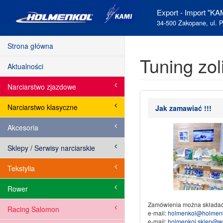
Export - Import "KAM
34-500 Zakopane, ul. P
Strona główna
Tuning zol
Aktualności
Narciarstwo zjazdowe
Narciarstwo klasyczne
Jak zamawiać !!!
Akcesoria
Sklepy / Serwisy narciarskie
Tekstylia
Rower
Zamówienia można składać
Racing Salomon
e-mail:
holmenkol@holmenk
e-mail:
holmenkol.sklep@w