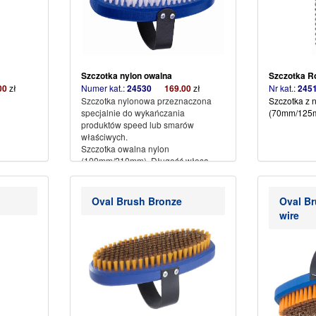
Szczotka nylon owalna
Szczotka R
00
zł
Numer kat.:
24530
169.00
zł
Nr kat.:
2
Szczotka nylonowa przeznaczona
Szczotka z 
specjalnie do wykańczania
(70mm/125
produktów speed lub smarów
właściwych.
Szczotka owalna nylon
(100mm/210mm). Długość włosa
12mm.
(więcej…)
Oval Brush Bronze
Oval Br
wire