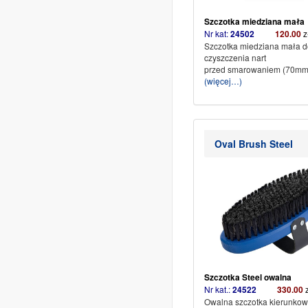
Szczotka miedziana mała
Nr kat:
24502
120.00
Szczotka miedziana mała d
czyszczenia nart
przed smarowaniem (70m
(więcej…)
Oval Brush Steel
Szczotka Steel owalna
Nr kat.:
24522
330.00
Owalna szczotka kierunkowa