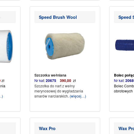
e
Speed Brush Wool
Speed 
Szczotka wełniana
Bolec połą
0
zł
Nr kat:
20675
390,00
zł
Nr kat:
2
ania
Szczotka do nart z wełny
Bolec Combi
merynosowej do wygładzania
obrotowych
…)
smarów narciarskich.
(więcej…)
Wax Pro
Wax Pr