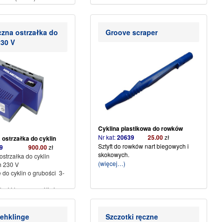
atkowo płatny.
ię od 90-200 °C.
czna ostrzałka do
Groove scraper
230 V
Cyklina plastikowa do rowków
Nr kat:
20639
25.00
zł
 ostrzałka do cyklin
Sztyft do rowków nart
biegowych i
4629
900.00
zł
skokowych.
ostrzałka do cyklin
(więcej…)
h 230 V
 do cyklin o grubości 3-
kość tarczy umożliwia
ynik szlifowania
iehklinge
Szczotki ręczne