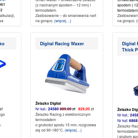
5961
(z nacinanym spodem – 12 mm) i
spodem ( 12
2
termostatem.
termostatem
lkulacji,
Zastosowanie – do smarowania nart
Zastosowani
wa
na gorąco.
(więcej…)
na gorąco.
(
konto
ko
Digital Racing Waxer
Digital
Thick P
rt
KAMI
w
dskiego
02 0142
em
KAMI
Żelazko Digital
zł
Nr kat.:
24580
889.00
zł
829,00
zł
Żelazko Dig
ego
Żelazko Racing z elektronicznym
Nr kat.:
245
termostatem
Nr kat:
6868
.
o grubości spodu 15 mm, rozgrzewa
Żelazko Rac
się od 90-180°C.
(więcej…)
termostatem
i grubym s