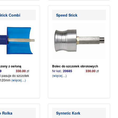
WSKAZÓWKA!
Szczotkować przy niskich obrotach i
używać wyłącznie z osłoną
Stick Combi
Speed Stick
ochronną (20686).
Długość szczotki 120mm
(więcej…)
czony z osłoną
Bolec do szczotek obrotowych
0689
330.00
zł
Nr kat.:
20685
330.00
zł
 pasuje do szczotek
(więcej…)
 120mm
(więcej…)
o Rolka
Syntetic Kork