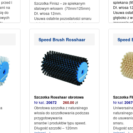
 przed i
spiekana (
Szczotka Finisz – ze spiekanym
ami na
Dł. włosa 1
stalowym włosem (70mm/125mm)
ię do
Usuwa ostat
Dł. włosa 12mm.
owych
głęboko z we
Usuwa ostatnie pozostałości smaru
ry
zapewnia wi
głęboko z wewnątrz struktury i
Idealnie na
zapewnia większą prędkość.
wykończeni
Idealnie nadaje się do produktów
Niezbędna 
wykończeniowych.
Speed Brush Rosshaar
Speed B
(więcej…)
Niezbędny w sporcie zawodowym.
(więcej…)
Szczotka Rosshaar obrotowa
Szczotka Fi
ł
Nr kat.:
20672
260.00
zł
Nr kat:
20
wa
Obrotowa szczotka z naturalnego
Uniwersalna
włosia do szczotkowania podczas
naturalnego
przygotowywania
do usuwania
smarów i produktów typu speed.
smaru.
Długość szczotki – 120mm
Długość szc
(więcej…)
(więcej…)