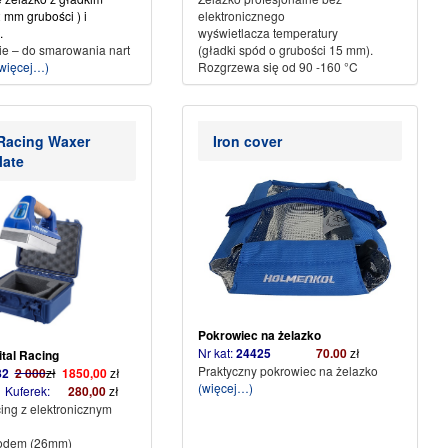
 mm grubości ) i
elektronicznego
.
wyświetlacza temperatury
e – do smarowania nart
(gładki spód o grubości 15 mm).
więcej…)
Rozgrzewa się od 90 -160 °C
 Racing Waxer
Iron cover
late
Pokrowiec na żelazko
Nr kat:
24425
70.00
zł
ital Racing
Praktyczny pokrowiec na żelazko
82
2 000
zł
1850,00
zł
(więcej…)
Kuferek:
280,00
zł
ing z elektronicznym
podem (26mm)