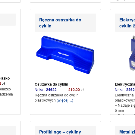
Kuferek dod
Rozgrzewa s
(więcej…)
Ręczna ostrzałka do
Elektry
cyklin
cyklin 
elazko
0
zł
Ostrzałka do cyklin
Elektryczna
żelazko
Nr kat.
24622
210.00
zł
Nr kat
:
2
adzenia
Ręczna ostrzałka do cyklin
Elektryczna 
plastikowych
(więcej…)
plastikowyc
– Nadaje się
5 mm
– Duża pręd
precyzyjny
w
(więcej…)
Profiklinge – cykliny
Metallz