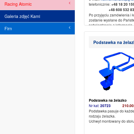
Racing Atomic
telefonicznie:
+48
18 20 1
+48 608 532 83
Po przyjęciu zamówienia i ka
Galeria zdjęć Kami
zostanie wysłane do Państ
potwierdzenie z informacją.
Firn
Sprzedaż wysyłkowa za
pobraniem, przedpłata na 
Podstawka na żelaz
bankowe.
Dane do przelewu:
Nikliński Jacek Export Impo
spadku
34-500 Zakopane ul. Piłsu
61b
Nr konta:
71 1600 1042 00
3523 3001
Ze sportowym pozdrowieni
SPORT
Podstawka na żelazko
Nr kat:
20723
21
0.00
Podstawka pasuje do każd
rodzaju żelazka.
Uchwyt montowany do stołu