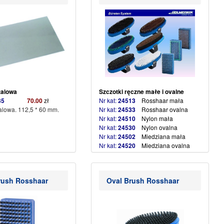
 metalowa
Szczotki ręczne małe i ovalne
0635
70.00
zł
Nr kat:
24513
Rosshaar mała
alowa. 112,5 * 60 mm.
Nr kat:
24533
Rosshaar ovalna
Nr kat:
24510
Nylon mała
Nr kat:
24530
Nylon ovalna
Nr kat:
24502
Miedziana mała
Nr kat:
24520
Miedziana ovalna
Nr kat:
24534
Miedziana ovalna
dł.włos
Nr kat:
24524
Steel – kierunkowa
rush Rosshaar
Oval Brush Rosshaar
mała
Nr kat:
24522
Steel kierunkowa
ovalna
Nr kat:
24503
Finiszowa mała
Nr kat:
24523
Finiszowa ovalna